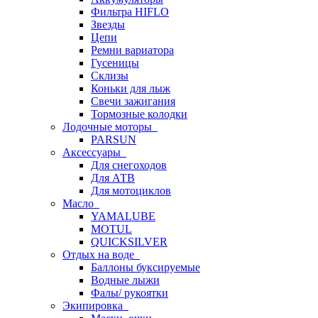
Фильтра HIFLO
Звезды
Цепи
Ремни вариатора
Гусеницы
Склизы
Коньки для лыж
Свечи зажигания
Тормозные колодки
Лодочные моторы
PARSUN
Аксессуары
Для снегоходов
Для АТВ
Для мотоциклов
Масло
YAMALUBE
MOTUL
QUICKSILVER
Отдых на воде
Баллоны буксируемые
Водные лыжи
Фалы/ рукоятки
Экипировка