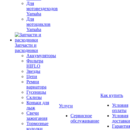
Для
мотовездеходов
Yamaha
Для
мотоциклов
Yamaha
Запчасти и
расходники
Аккумуляторы
Фильтра
HIFLO
Звезды
Цепи
Ремни
вариатора
Гусеницы
Как купить
Склизы
Коньки для
Условия
Услуги
лыж
оплаты
Свечи
Сервисное
Условия
зажигания
обслуживание
доставки
Тормозные
Гаранти
колодки