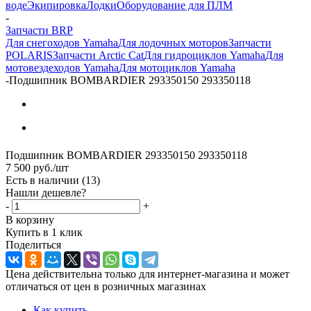
воде
Экипировка
Лодки
Оборудование для ПЛМ
-
Запчасти BRP
Для снегоходов Yamaha
Для лодочных моторов
Запчасти
POLARIS
Запчасти Arctic Cat
Для гидроциклов Yamaha
Для
мотовездеходов Yamaha
Для мотоциклов Yamaha
-
Подшипник BOMBARDIER 293350150 293350118
Подшипник BOMBARDIER 293350150 293350118
7 500
руб.
/шт
Есть в наличии
(13)
Нашли дешевле?
-
+
В корзину
Купить в 1 клик
Поделиться
Цена действительна только для интернет-магазина и может
отличаться от цен в розничных магазинах
Как купить