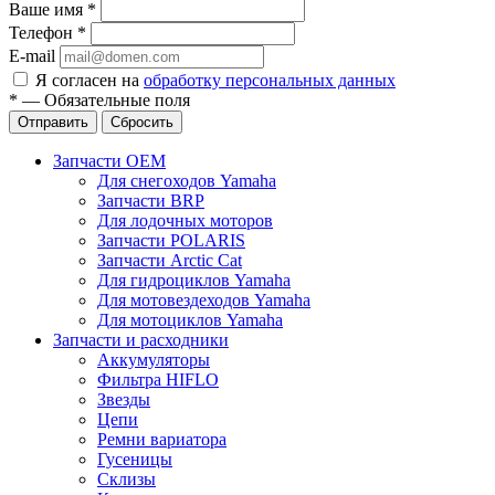
Ваше имя
*
Телефон
*
E-mail
Я согласен на
обработку персональных данных
*
—
Обязательные поля
Отправить
Сбросить
Запчасти OEM
Для снегоходов Yamaha
Запчасти BRP
Для лодочных моторов
Запчасти POLARIS
Запчасти Arctic Cat
Для гидроциклов Yamaha
Для мотовездеходов Yamaha
Для мотоциклов Yamaha
Запчасти и расходники
Аккумуляторы
Фильтра HIFLO
Звезды
Цепи
Ремни вариатора
Гусеницы
Склизы