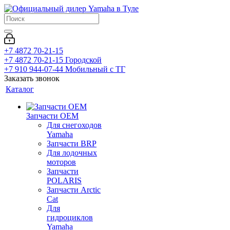
+7 4872 70-21-15
+7 4872 70-21-15
Городской
+7 910 944-07-44
Мобильный с ТГ
Заказать звонок
Каталог
Запчасти OEM
Для снегоходов
Yamaha
Запчасти BRP
Для лодочных
моторов
Запчасти
POLARIS
Запчасти Arctic
Cat
Для
гидроциклов
Yamaha