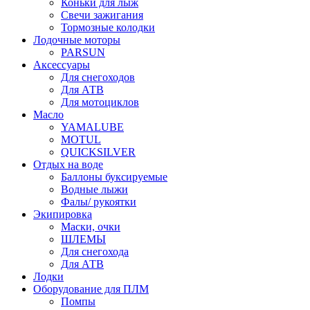
Коньки для лыж
Свечи зажигания
Тормозные колодки
Лодочные моторы
PARSUN
Аксессуары
Для снегоходов
Для АТВ
Для мотоциклов
Масло
YAMALUBE
MOTUL
QUICKSILVER
Отдых на воде
Баллоны буксируемые
Водные лыжи
Фалы/ рукоятки
Экипировка
Маски, очки
ШЛЕМЫ
Для снегохода
Для АТВ
Лодки
Оборудование для ПЛМ
Помпы