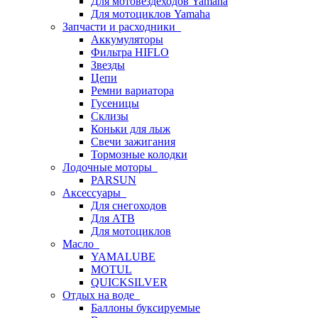
Для мотовездеходов Yamaha
Для мотоциклов Yamaha
Запчасти и расходники
Аккумуляторы
Фильтра HIFLO
Звезды
Цепи
Ремни вариатора
Гусеницы
Склизы
Коньки для лыж
Свечи зажигания
Тормозные колодки
Лодочные моторы
PARSUN
Аксессуары
Для снегоходов
Для АТВ
Для мотоциклов
Масло
YAMALUBE
MOTUL
QUICKSILVER
Отдых на воде
Баллоны буксируемые