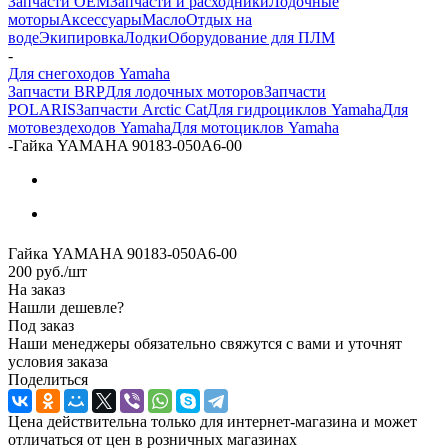
Запчасти OEM
Запчасти и расходники
Лодочные
моторы
Аксессуары
Масло
Отдых на
воде
Экипировка
Лодки
Оборудование для ПЛМ
-
Для снегоходов Yamaha
Запчасти BRP
Для лодочных моторов
Запчасти
POLARIS
Запчасти Arctic Cat
Для гидроциклов Yamaha
Для
мотовездеходов Yamaha
Для мотоциклов Yamaha
-
Гайка YAMAHA 90183-050A6-00
Гайка YAMAHA 90183-050A6-00
200
руб.
/шт
На заказ
Нашли дешевле?
Под заказ
Наши менеджеры обязательно свяжутся с вами и уточнят
условия заказа
Поделиться
Цена действительна только для интернет-магазина и может
отличаться от цен в розничных магазинах