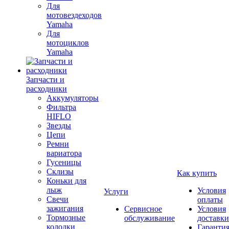
Для
мотовездеходов
Yamaha
Для
мотоциклов
Yamaha
Запчасти и
расходники
Аккумуляторы
Фильтра
HIFLO
Звезды
Цепи
Ремни
вариатора
Гусеницы
Склизы
Как купить
Коньки для
лыж
Условия
Услуги
Свечи
оплаты
зажигания
Сервисное
Условия
Тормозные
обслуживание
доставки
колодки
Гаранти