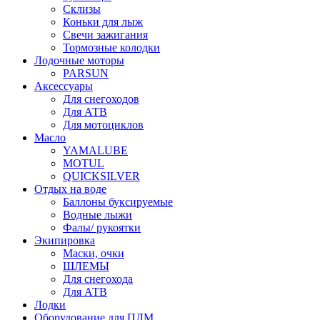
Склизы
Коньки для лыж
Свечи зажигания
Тормозные колодки
Лодочные моторы
PARSUN
Аксессуары
Для снегоходов
Для АТВ
Для мотоциклов
Масло
YAMALUBE
MOTUL
QUICKSILVER
Отдых на воде
Баллоны буксируемые
Водные лыжи
Фалы/ рукоятки
Экипировка
Маски, очки
ШЛЕМЫ
Для снегохода
Для АТВ
Лодки
Оборудование для ПЛМ