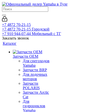
+7 4872 70-21-15
+7 4872 70-21-15
Городской
+7 910 944-07-44
Мобильный с ТГ
Заказать звонок
Каталог
Запчасти OEM
Для снегоходов
Yamaha
Запчасти BRP
Для лодочных
моторов
Запчасти
POLARIS
Запчасти Arctic
Cat
Для
гидроциклов
Yamaha