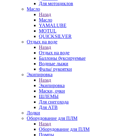
Для мотоциклов
Масло
Назад
Масло
YAMALUBE
MOTUL
QUICKSILVER
Отдых на воде
Назад
Отдых на воде
Баллоны буксируемые
Водные лыжи
Фалы/ рукоятки
Экипировка
Назад
Экипировка
Маски, очки
ШЛЕМЫ
Для снегохода
Для АТВ
Лодки
Оборудование для ПЛМ
Назад
Оборудование для ПЛМ
Помпы