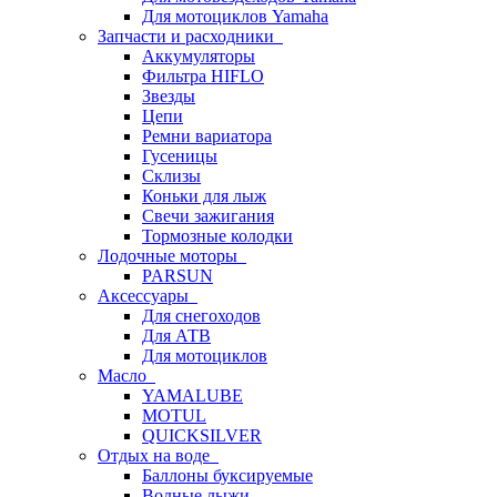
Для мотоциклов Yamaha
Запчасти и расходники
Аккумуляторы
Фильтра HIFLO
Звезды
Цепи
Ремни вариатора
Гусеницы
Склизы
Коньки для лыж
Свечи зажигания
Тормозные колодки
Лодочные моторы
PARSUN
Аксессуары
Для снегоходов
Для АТВ
Для мотоциклов
Масло
YAMALUBE
MOTUL
QUICKSILVER
Отдых на воде
Баллоны буксируемые
Водные лыжи