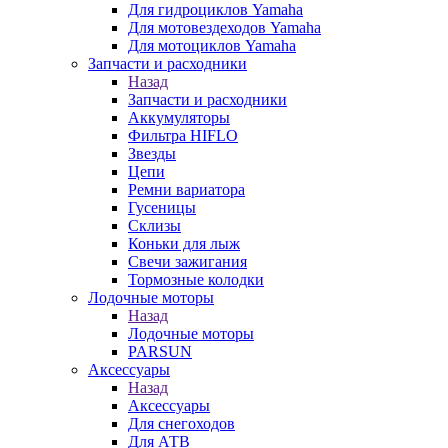
Для гидроциклов Yamaha
Для мотовездеходов Yamaha
Для мотоциклов Yamaha
Запчасти и расходники
Назад
Запчасти и расходники
Аккумуляторы
Фильтра HIFLO
Звезды
Цепи
Ремни вариатора
Гусеницы
Склизы
Коньки для лыж
Свечи зажигания
Тормозные колодки
Лодочные моторы
Назад
Лодочные моторы
PARSUN
Аксессуары
Назад
Аксессуары
Для снегоходов
Для АТВ