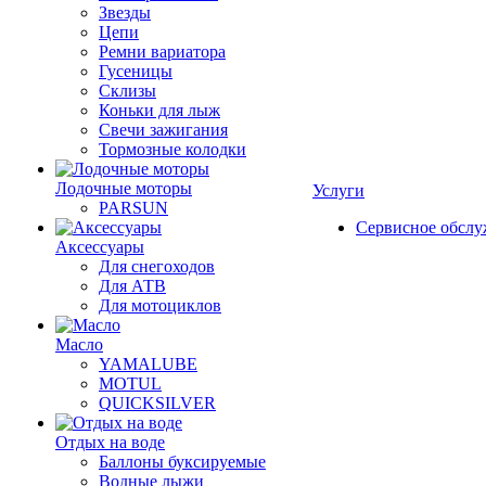
Звезды
Цепи
Ремни вариатора
Гусеницы
Склизы
Коньки для лыж
Свечи зажигания
Тормозные колодки
Лодочные моторы
Услуги
PARSUN
Сервисное обсл
Аксессуары
Для снегоходов
Для АТВ
Для мотоциклов
Масло
YAMALUBE
MOTUL
QUICKSILVER
Отдых на воде
Баллоны буксируемые
Водные лыжи