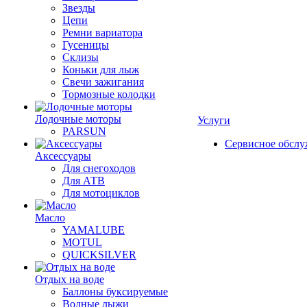
Звезды
Цепи
Ремни вариатора
Гусеницы
Склизы
Коньки для лыж
Свечи зажигания
Тормозные колодки
Лодочные моторы
Услуги
PARSUN
Сервисное обсл
Аксессуары
Для снегоходов
Для АТВ
Для мотоциклов
Масло
YAMALUBE
MOTUL
QUICKSILVER
Отдых на воде
Баллоны буксируемые
Водные лыжи