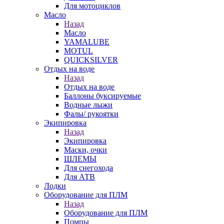
Для мотоциклов
Масло
Назад
Масло
YAMALUBE
MOTUL
QUICKSILVER
Отдых на воде
Назад
Отдых на воде
Баллоны буксируемые
Водные лыжи
Фалы/ рукоятки
Экипировка
Назад
Экипировка
Маски, очки
ШЛЕМЫ
Для снегохода
Для АТВ
Лодки
Оборудование для ПЛМ
Назад
Оборудование для ПЛМ
Помпы