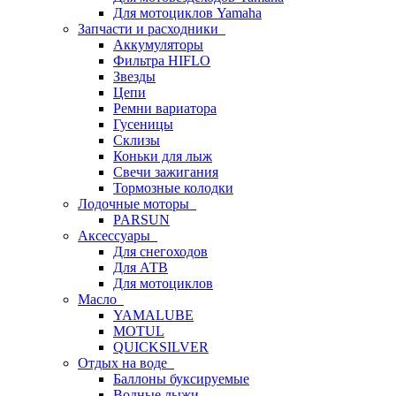
Для мотоциклов Yamaha
Запчасти и расходники
Аккумуляторы
Фильтра HIFLO
Звезды
Цепи
Ремни вариатора
Гусеницы
Склизы
Коньки для лыж
Свечи зажигания
Тормозные колодки
Лодочные моторы
PARSUN
Аксессуары
Для снегоходов
Для АТВ
Для мотоциклов
Масло
YAMALUBE
MOTUL
QUICKSILVER
Отдых на воде
Баллоны буксируемые
Водные лыжи