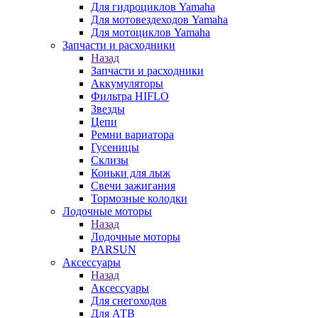
Для гидроциклов Yamaha
Для мотовездеходов Yamaha
Для мотоциклов Yamaha
Запчасти и расходники
Назад
Запчасти и расходники
Аккумуляторы
Фильтра HIFLO
Звезды
Цепи
Ремни вариатора
Гусеницы
Склизы
Коньки для лыж
Свечи зажигания
Тормозные колодки
Лодочные моторы
Назад
Лодочные моторы
PARSUN
Аксессуары
Назад
Аксессуары
Для снегоходов
Для АТВ