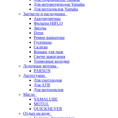
Для мотовездеходов Yamaha
Для мотоциклов Yamaha
Запчасти и расходники
Аккумуляторы
Фильтра HIFLO
Звезды
Цепи
Ремни вариатора
Гусеницы
Склизы
Коньки для лыж
Свечи зажигания
Тормозные колодки
Лодочные моторы
PARSUN
Аксессуары
Для снегоходов
Для АТВ
Для мотоциклов
Масло
YAMALUBE
MOTUL
QUICKSILVER
Отдых на воде