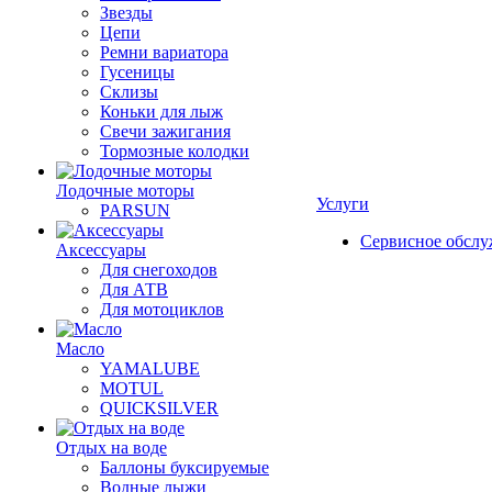
Звезды
Цепи
Ремни вариатора
Гусеницы
Склизы
Коньки для лыж
Свечи зажигания
Тормозные колодки
Лодочные моторы
Услуги
PARSUN
Сервисное обсл
Аксессуары
Для снегоходов
Для АТВ
Для мотоциклов
Масло
YAMALUBE
MOTUL
QUICKSILVER
Отдых на воде
Баллоны буксируемые
Водные лыжи