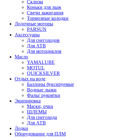
Склизы
Коньки для лыж
Свечи зажигания
Тормозные колодки
Лодочные моторы
PARSUN
Аксессуары
Для снегоходов
Для АТВ
Для мотоциклов
Масло
YAMALUBE
MOTUL
QUICKSILVER
Отдых на воде
Баллоны буксируемые
Водные лыжи
Фалы/ рукоятки
Экипировка
Маски, очки
ШЛЕМЫ
Для снегохода
Для АТВ
Лодки
Оборудование для ПЛМ