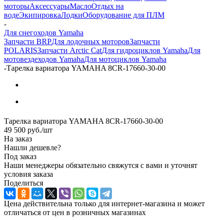
моторы
Аксессуары
Масло
Отдых на
воде
Экипировка
Лодки
Оборудование для ПЛМ
-
Для снегоходов Yamaha
Запчасти BRP
Для лодочных моторов
Запчасти
POLARIS
Запчасти Arctic Cat
Для гидроциклов Yamaha
Для
мотовездеходов Yamaha
Для мотоциклов Yamaha
-
Тарелка вариатора YAMAHA 8CR-17660-30-00
Тарелка вариатора YAMAHA 8CR-17660-30-00
49 500
руб.
/шт
На заказ
Нашли дешевле?
Под заказ
Наши менеджеры обязательно свяжутся с вами и уточнят
условия заказа
Поделиться
Цена действительна только для интернет-магазина и может
отличаться от цен в розничных магазинах