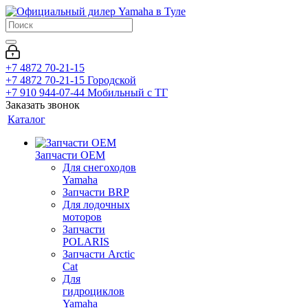
+7 4872 70-21-15
+7 4872 70-21-15
Городской
+7 910 944-07-44
Мобильный с ТГ
Заказать звонок
Каталог
Запчасти OEM
Для снегоходов
Yamaha
Запчасти BRP
Для лодочных
моторов
Запчасти
POLARIS
Запчасти Arctic
Cat
Для
гидроциклов
Yamaha