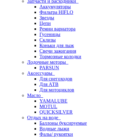
Запчасти и расходники
Аккумуляторы
Фильтра HIFLO
Звезды
Цепи
Ремни вариатора
Гусеницы
Склизы
Коньки для лыж
Свечи зажигания
Тормозные колодки
Лодочные моторы
PARSUN
Аксессуары
Для снегоходов
Для АТВ
Для мотоциклов
Масло
YAMALUBE
MOTUL
QUICKSILVER
Отдых на воде
Баллоны буксируемые
Водные лыжи
Фалы/ рукоятки