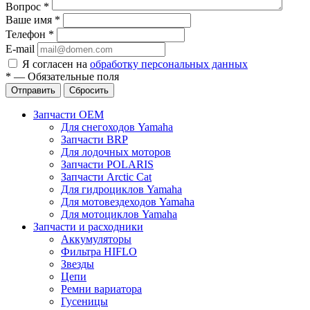
Вопрос
*
Ваше имя
*
Телефон
*
E-mail
Я согласен на
обработку персональных данных
*
—
Обязательные поля
Отправить
Сбросить
Запчасти OEM
Для снегоходов Yamaha
Запчасти BRP
Для лодочных моторов
Запчасти POLARIS
Запчасти Arctic Cat
Для гидроциклов Yamaha
Для мотовездеходов Yamaha
Для мотоциклов Yamaha
Запчасти и расходники
Аккумуляторы
Фильтра HIFLO
Звезды
Цепи
Ремни вариатора
Гусеницы