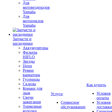
Для
мотовездеходов
Yamaha
Для
мотоциклов
Yamaha
Запчасти и
расходники
Аккумуляторы
Фильтра
HIFLO
Звезды
Цепи
Ремни
вариатора
Гусеницы
Склизы
Как купить
Коньки для
лыж
Условия
Услуги
Свечи
оплаты
зажигания
Сервисное
Условия
Тормозные
обслуживание
доставки
колодки
Гаранти