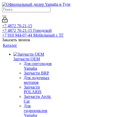
+7 4872 70-21-15
+7 4872 70-21-15
Городской
+7 910 944-07-44
Мобильный с ТГ
Заказать звонок
Каталог
Запчасти OEM
Для снегоходов
Yamaha
Запчасти BRP
Для лодочных
моторов
Запчасти
POLARIS
Запчасти Arctic
Cat
Для
гидроциклов
Yamaha