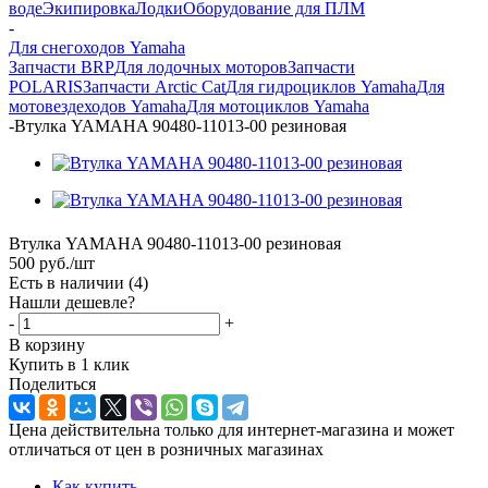
воде
Экипировка
Лодки
Оборудование для ПЛМ
-
Для снегоходов Yamaha
Запчасти BRP
Для лодочных моторов
Запчасти
POLARIS
Запчасти Arctic Cat
Для гидроциклов Yamaha
Для
мотовездеходов Yamaha
Для мотоциклов Yamaha
-
Втулка YAMAHA 90480-11013-00 резиновая
Втулка YAMAHA 90480-11013-00 резиновая
500
руб.
/шт
Есть в наличии
(4)
Нашли дешевле?
-
+
В корзину
Купить в 1 клик
Поделиться
Цена действительна только для интернет-магазина и может
отличаться от цен в розничных магазинах
Как купить