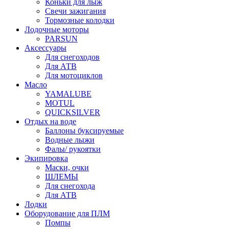
Коньки для лыж
Свечи зажигания
Тормозные колодки
Лодочные моторы
PARSUN
Аксессуары
Для снегоходов
Для АТВ
Для мотоциклов
Масло
YAMALUBE
MOTUL
QUICKSILVER
Отдых на воде
Баллоны буксируемые
Водные лыжи
Фалы/ рукоятки
Экипировка
Маски, очки
ШЛЕМЫ
Для снегохода
Для АТВ
Лодки
Оборудование для ПЛМ
Помпы