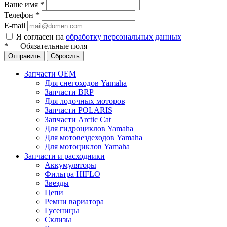
Ваше имя
*
Телефон
*
E-mail
Я согласен на
обработку персональных данных
*
—
Обязательные поля
Отправить
Сбросить
Запчасти OEM
Для снегоходов Yamaha
Запчасти BRP
Для лодочных моторов
Запчасти POLARIS
Запчасти Arctic Cat
Для гидроциклов Yamaha
Для мотовездеходов Yamaha
Для мотоциклов Yamaha
Запчасти и расходники
Аккумуляторы
Фильтра HIFLO
Звезды
Цепи
Ремни вариатора
Гусеницы
Склизы