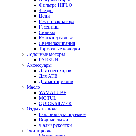
Фильтра HIFLO
Звезды
Цепи
Ремни вариатора
Гусеницы
Склизы
Коньки для лыж
Свечи зажигания
Тормозные колодки
Лодочные моторы
PARSUN
Аксессуары
Для снегоходов
Для АТВ
Для мотоциклов
Масло
YAMALUBE
MOTUL
QUICKSILVER
Отдых на воде
Баллоны буксируемые
Водные лыжи
Фалы/ рукоятки
Экипировка