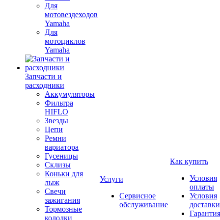
Для
мотовездеходов
Yamaha
Для
мотоциклов
Yamaha
Запчасти и
расходники
Аккумуляторы
Фильтра
HIFLO
Звезды
Цепи
Ремни
вариатора
Гусеницы
Как купить
Склизы
Коньки для
Условия
Услуги
лыж
оплаты
Свечи
Сервисное
Условия
зажигания
обслуживание
доставки
Тормозные
Гаранти
колодки