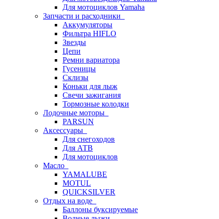
Для мотоциклов Yamaha
Запчасти и расходники
Аккумуляторы
Фильтра HIFLO
Звезды
Цепи
Ремни вариатора
Гусеницы
Склизы
Коньки для лыж
Свечи зажигания
Тормозные колодки
Лодочные моторы
PARSUN
Аксессуары
Для снегоходов
Для АТВ
Для мотоциклов
Масло
YAMALUBE
MOTUL
QUICKSILVER
Отдых на воде
Баллоны буксируемые
Водные лыжи