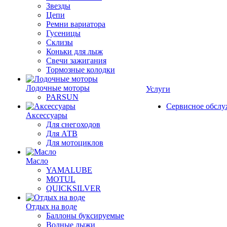
Звезды
Цепи
Ремни вариатора
Гусеницы
Склизы
Коньки для лыж
Свечи зажигания
Тормозные колодки
Лодочные моторы
Услуги
PARSUN
Сервисное обсл
Аксессуары
Для снегоходов
Для АТВ
Для мотоциклов
Масло
YAMALUBE
MOTUL
QUICKSILVER
Отдых на воде
Баллоны буксируемые
Водные лыжи