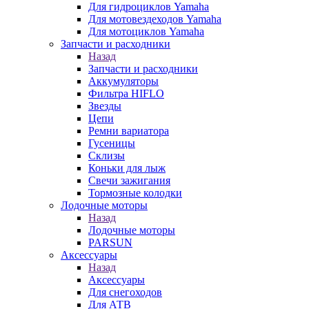
Для гидроциклов Yamaha
Для мотовездеходов Yamaha
Для мотоциклов Yamaha
Запчасти и расходники
Назад
Запчасти и расходники
Аккумуляторы
Фильтра HIFLO
Звезды
Цепи
Ремни вариатора
Гусеницы
Склизы
Коньки для лыж
Свечи зажигания
Тормозные колодки
Лодочные моторы
Назад
Лодочные моторы
PARSUN
Аксессуары
Назад
Аксессуары
Для снегоходов
Для АТВ