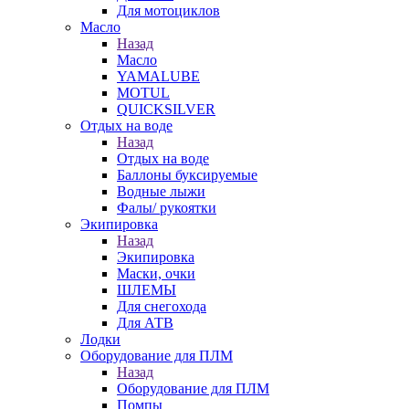
Для мотоциклов
Масло
Назад
Масло
YAMALUBE
MOTUL
QUICKSILVER
Отдых на воде
Назад
Отдых на воде
Баллоны буксируемые
Водные лыжи
Фалы/ рукоятки
Экипировка
Назад
Экипировка
Маски, очки
ШЛЕМЫ
Для снегохода
Для АТВ
Лодки
Оборудование для ПЛМ
Назад
Оборудование для ПЛМ
Помпы