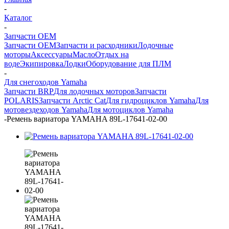
-
Каталог
-
Запчасти OEM
Запчасти OEM
Запчасти и расходники
Лодочные
моторы
Аксессуары
Масло
Отдых на
воде
Экипировка
Лодки
Оборудование для ПЛМ
-
Для снегоходов Yamaha
Запчасти BRP
Для лодочных моторов
Запчасти
POLARIS
Запчасти Arctic Cat
Для гидроциклов Yamaha
Для
мотовездеходов Yamaha
Для мотоциклов Yamaha
-
Ремень вариатора YAMAHA 89L-17641-02-00