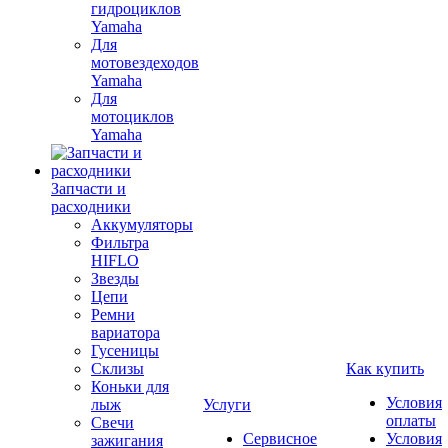
гидроциклов
Yamaha
Для
мотовездеходов
Yamaha
Для
мотоциклов
Yamaha
Запчасти и
расходники
Аккумуляторы
Фильтра
HIFLO
Звезды
Цепи
Ремни
вариатора
Гусеницы
Склизы
Как купить
Коньки для
Условия
лыж
Услуги
оплаты
Свечи
Сервисное
Условия
зажигания