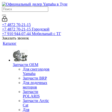
+7 4872 70-21-15
+7 4872 70-21-15
Городской
+7 910 944-07-44
Мобильный с ТГ
Заказать звонок
Каталог
Запчасти OEM
Для снегоходов
Yamaha
Запчасти BRP
Для лодочных
моторов
Запчасти
POLARIS
Запчасти Arctic
Cat
Для