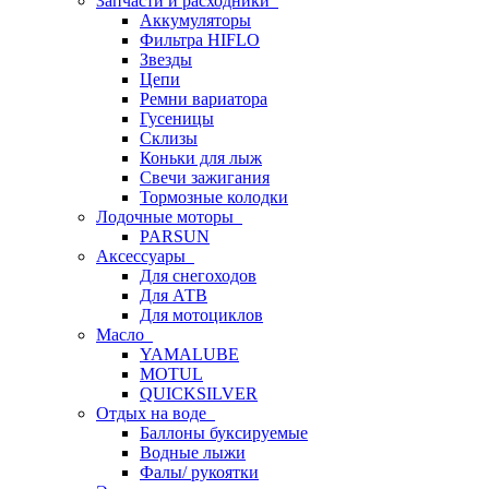
Запчасти и расходники
Аккумуляторы
Фильтра HIFLO
Звезды
Цепи
Ремни вариатора
Гусеницы
Склизы
Коньки для лыж
Свечи зажигания
Тормозные колодки
Лодочные моторы
PARSUN
Аксессуары
Для снегоходов
Для АТВ
Для мотоциклов
Масло
YAMALUBE
MOTUL
QUICKSILVER
Отдых на воде
Баллоны буксируемые
Водные лыжи
Фалы/ рукоятки