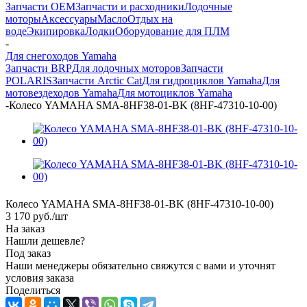
Запчасти OEM
Запчасти и расходники
Лодочные
моторы
Аксессуары
Масло
Отдых на
воде
Экипировка
Лодки
Оборудование для ПЛМ
-
Для снегоходов Yamaha
Запчасти BRP
Для лодочных моторов
Запчасти
POLARIS
Запчасти Arctic Cat
Для гидроциклов Yamaha
Для
мотовездеходов Yamaha
Для мотоциклов Yamaha
-
Колесо YAMAHA SMA-8HF38-01-BK (8HF-47310-10-00)
Колесо YAMAHA SMA-8HF38-01-BK (8HF-47310-10-00)
3 170
руб.
/шт
На заказ
Нашли дешевле?
Под заказ
Наши менеджеры обязательно свяжутся с вами и уточнят
условия заказа
Поделиться