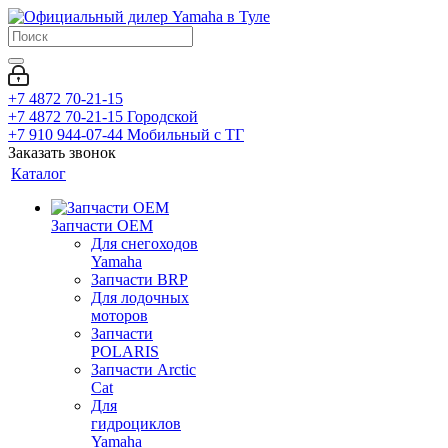
+7 4872 70-21-15
+7 4872 70-21-15
Городской
+7 910 944-07-44
Мобильный с ТГ
Заказать звонок
Каталог
Запчасти OEM
Для снегоходов
Yamaha
Запчасти BRP
Для лодочных
моторов
Запчасти
POLARIS
Запчасти Arctic
Cat
Для
гидроциклов
Yamaha