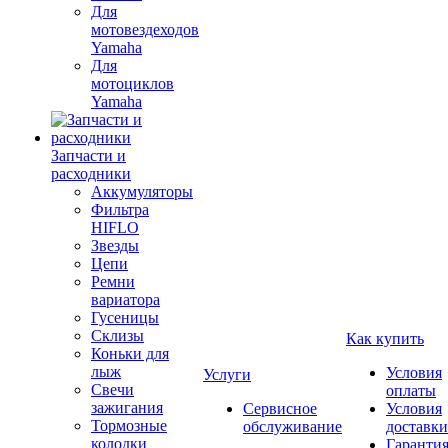
Для
мотовездеходов
Yamaha
Для
мотоциклов
Yamaha
Запчасти и
расходники
Аккумуляторы
Фильтра
HIFLO
Звезды
Цепи
Ремни
вариатора
Гусеницы
Склизы
Как купить
Коньки для
лыж
Условия
Услуги
Свечи
оплаты
зажигания
Сервисное
Условия
Тормозные
обслуживание
доставки
колодки
Гаранти