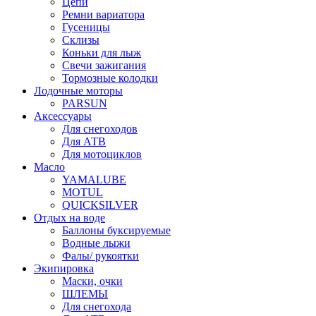
Цепи
Ремни вариатора
Гусеницы
Склизы
Коньки для лыж
Свечи зажигания
Тормозные колодки
Лодочные моторы
PARSUN
Аксессуары
Для снегоходов
Для АТВ
Для мотоциклов
Масло
YAMALUBE
MOTUL
QUICKSILVER
Отдых на воде
Баллоны буксируемые
Водные лыжи
Фалы/ рукоятки
Экипировка
Маски, очки
ШЛЕМЫ
Для снегохода