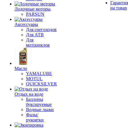
Гаранти
на товар
Лодочные моторы
PARSUN
Аксессуары
Для снегоходов
Для АТВ
Для
мотоциклов
Масло
YAMALUBE
MOTUL
QUICKSILVER
Отдых на воде
Баллоны
буксируемые
Водные лыжи
Фалы/
рукоятки