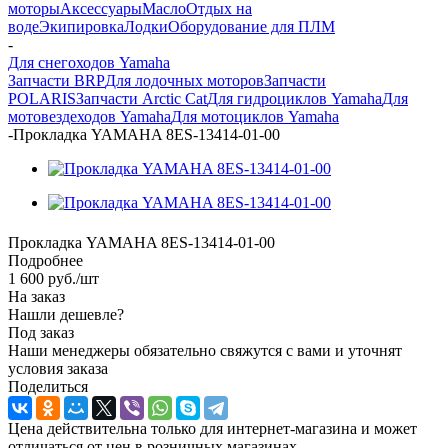
моторы
Аксессуары
Масло
Отдых на
воде
Экипировка
Лодки
Оборудование для ПЛМ
-
Для снегоходов Yamaha
Запчасти BRP
Для лодочных моторов
Запчасти
POLARIS
Запчасти Arctic Cat
Для гидроциклов Yamaha
Для
мотовездеходов Yamaha
Для мотоциклов Yamaha
-
Прокладка YAMAHA 8ES-13414-01-00
Прокладка YAMAHA 8ES-13414-01-00
Подробнее
1 600
руб.
/шт
На заказ
Нашли дешевле?
Под заказ
Наши менеджеры обязательно свяжутся с вами и уточнят
условия заказа
Поделиться
Цена действительна только для интернет-магазина и может
отличаться от цен в розничных магазинах