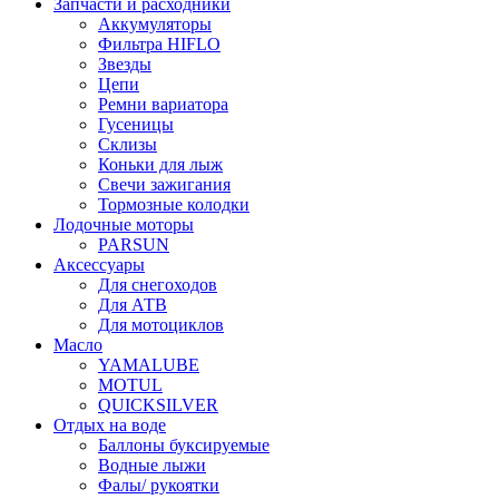
Запчасти и расходники
Аккумуляторы
Фильтра HIFLO
Звезды
Цепи
Ремни вариатора
Гусеницы
Склизы
Коньки для лыж
Свечи зажигания
Тормозные колодки
Лодочные моторы
PARSUN
Аксессуары
Для снегоходов
Для АТВ
Для мотоциклов
Масло
YAMALUBE
MOTUL
QUICKSILVER
Отдых на воде
Баллоны буксируемые
Водные лыжи
Фалы/ рукоятки