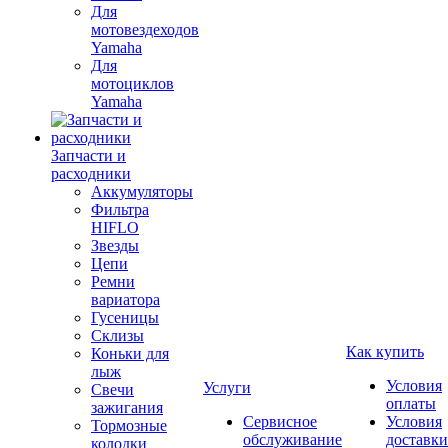
Для
мотовездеходов
Yamaha
Для
мотоциклов
Yamaha
Запчасти и
расходники
Аккумуляторы
Фильтра
HIFLO
Звезды
Цепи
Ремни
вариатора
Гусеницы
Склизы
Как купить
Коньки для
лыж
Условия
Услуги
Свечи
оплаты
зажигания
Сервисное
Условия
Тормозные
обслуживание
доставки
колодки