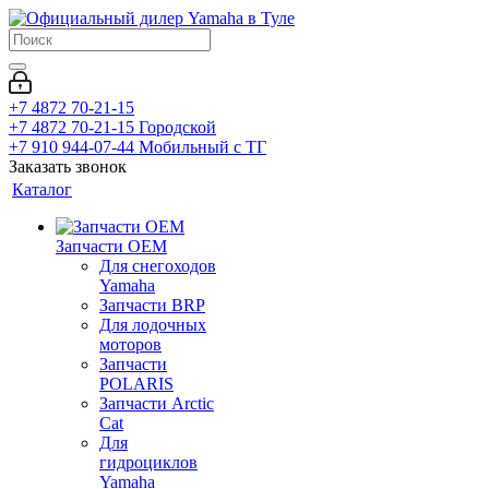
+7 4872 70-21-15
+7 4872 70-21-15
Городской
+7 910 944-07-44
Мобильный с ТГ
Заказать звонок
Каталог
Запчасти OEM
Для снегоходов
Yamaha
Запчасти BRP
Для лодочных
моторов
Запчасти
POLARIS
Запчасти Arctic
Cat
Для
гидроциклов
Yamaha