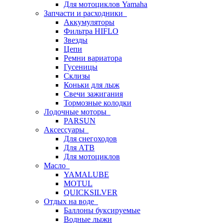
Для мотоциклов Yamaha
Запчасти и расходники
Аккумуляторы
Фильтра HIFLO
Звезды
Цепи
Ремни вариатора
Гусеницы
Склизы
Коньки для лыж
Свечи зажигания
Тормозные колодки
Лодочные моторы
PARSUN
Аксессуары
Для снегоходов
Для АТВ
Для мотоциклов
Масло
YAMALUBE
MOTUL
QUICKSILVER
Отдых на воде
Баллоны буксируемые
Водные лыжи