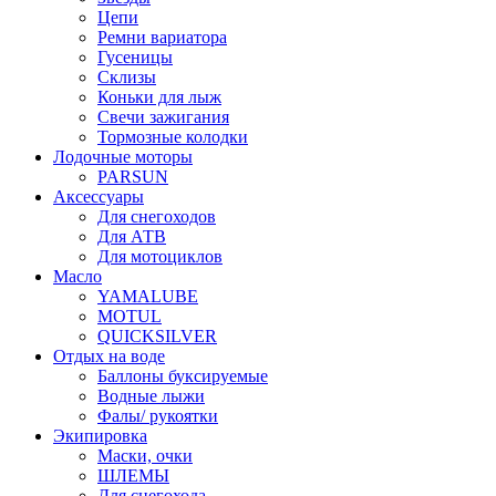
Цепи
Ремни вариатора
Гусеницы
Склизы
Коньки для лыж
Свечи зажигания
Тормозные колодки
Лодочные моторы
PARSUN
Аксессуары
Для снегоходов
Для АТВ
Для мотоциклов
Масло
YAMALUBE
MOTUL
QUICKSILVER
Отдых на воде
Баллоны буксируемые
Водные лыжи
Фалы/ рукоятки
Экипировка
Маски, очки
ШЛЕМЫ
Для снегохода