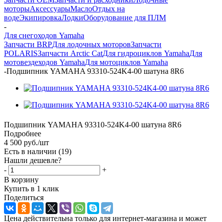
моторы
Аксессуары
Масло
Отдых на
воде
Экипировка
Лодки
Оборудование для ПЛМ
-
Для снегоходов Yamaha
Запчасти BRP
Для лодочных моторов
Запчасти
POLARIS
Запчасти Arctic Cat
Для гидроциклов Yamaha
Для
мотовездеходов Yamaha
Для мотоциклов Yamaha
-
Подшипник YAMAHA 93310-524K4-00 шатуна 8R6
Подшипник YAMAHA 93310-524K4-00 шатуна 8R6
Подробнее
4 500
руб.
/шт
Есть в наличии
(19)
Нашли дешевле?
-
+
В корзину
Купить в 1 клик
Поделиться
Цена действительна только для интернет-магазина и может