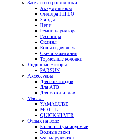
Запчасти и расходники
Аккумуляторы
Фильтра HIFLO
Звезды
Цепи
Ремни вариатора
Гусеницы
Склизы
Коньки для лыж
Свечи зажигания
Тормозные колодки
Лодочные моторы
PARSUN
Аксессуары
Для снегоходов
Для АТВ
Для мотоциклов
Масло
YAMALUBE
MOTUL
QUICKSILVER
Отдых на воде
Баллоны буксируемые
Водные лыжи
Фалы/ рукоятки