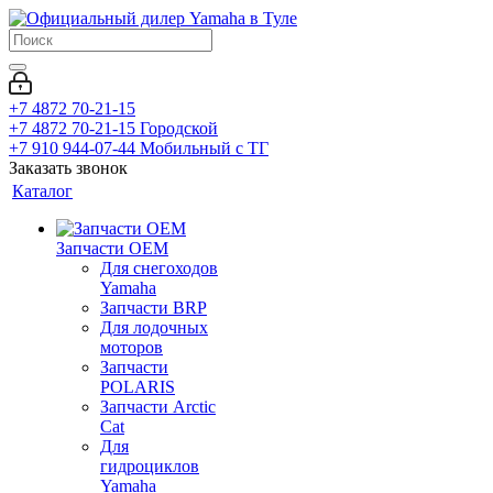
+7 4872 70-21-15
+7 4872 70-21-15
Городской
+7 910 944-07-44
Мобильный с ТГ
Заказать звонок
Каталог
Запчасти OEM
Для снегоходов
Yamaha
Запчасти BRP
Для лодочных
моторов
Запчасти
POLARIS
Запчасти Arctic
Cat
Для
гидроциклов
Yamaha