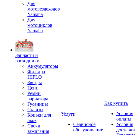
Для
мотовездеходов
Yamaha
Для
мотоциклов
Yamaha
Запчасти и
расходники
Аккумуляторы
Фильтра
HIFLO
Звезды
Цепи
Ремни
вариатора
Как купить
Гусеницы
Склизы
Условия
Услуги
Коньки для
оплаты
лыж
Сервисное
Условия
Свечи
обслуживание
доставки
зажигания