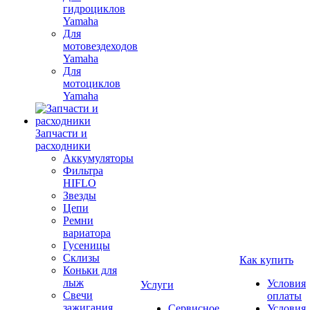
гидроциклов
Yamaha
Для
мотовездеходов
Yamaha
Для
мотоциклов
Yamaha
Запчасти и
расходники
Аккумуляторы
Фильтра
HIFLO
Звезды
Цепи
Ремни
вариатора
Гусеницы
Склизы
Как купить
Коньки для
лыж
Условия
Услуги
Свечи
оплаты
зажигания
Сервисное
Условия