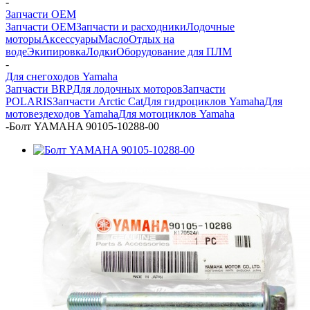
-
Запчасти OEM
Запчасти OEM
Запчасти и расходники
Лодочные
моторы
Аксессуары
Масло
Отдых на
воде
Экипировка
Лодки
Оборудование для ПЛМ
-
Для снегоходов Yamaha
Запчасти BRP
Для лодочных моторов
Запчасти
POLARIS
Запчасти Arctic Cat
Для гидроциклов Yamaha
Для
мотовездеходов Yamaha
Для мотоциклов Yamaha
-
Болт YAMAHA 90105-10288-00