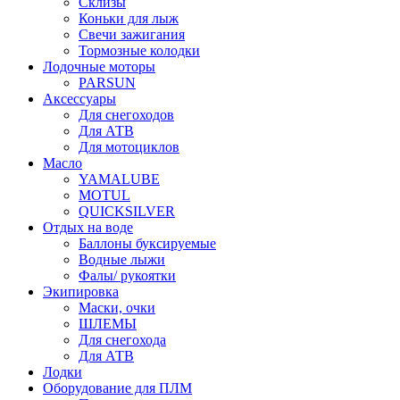
Склизы
Коньки для лыж
Свечи зажигания
Тормозные колодки
Лодочные моторы
PARSUN
Аксессуары
Для снегоходов
Для АТВ
Для мотоциклов
Масло
YAMALUBE
MOTUL
QUICKSILVER
Отдых на воде
Баллоны буксируемые
Водные лыжи
Фалы/ рукоятки
Экипировка
Маски, очки
ШЛЕМЫ
Для снегохода
Для АТВ
Лодки
Оборудование для ПЛМ