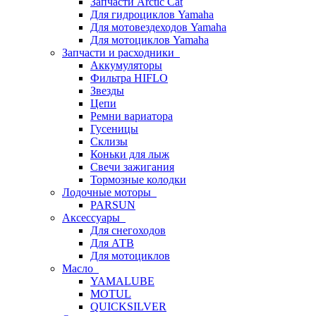
Запчасти Arctic Cat
Для гидроциклов Yamaha
Для мотовездеходов Yamaha
Для мотоциклов Yamaha
Запчасти и расходники
Аккумуляторы
Фильтра HIFLO
Звезды
Цепи
Ремни вариатора
Гусеницы
Склизы
Коньки для лыж
Свечи зажигания
Тормозные колодки
Лодочные моторы
PARSUN
Аксессуары
Для снегоходов
Для АТВ
Для мотоциклов
Масло
YAMALUBE
MOTUL
QUICKSILVER