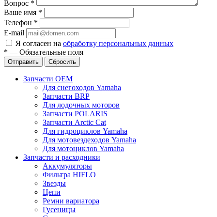
Вопрос
*
Ваше имя
*
Телефон
*
E-mail
Я согласен на
обработку персональных данных
*
—
Обязательные поля
Отправить
Сбросить
Запчасти OEM
Для снегоходов Yamaha
Запчасти BRP
Для лодочных моторов
Запчасти POLARIS
Запчасти Arctic Cat
Для гидроциклов Yamaha
Для мотовездеходов Yamaha
Для мотоциклов Yamaha
Запчасти и расходники
Аккумуляторы
Фильтра HIFLO
Звезды
Цепи
Ремни вариатора
Гусеницы