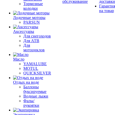
обслуживание
доставки
Тормозные
Гаранти
колодки
на товар
Лодочные моторы
PARSUN
Аксессуары
Для снегоходов
Для АТВ
Для
мотоциклов
Масло
YAMALUBE
MOTUL
QUICKSILVER
Отдых на воде
Баллоны
буксируемые
Водные лыжи
Фалы/
рукоятки
Экипировка