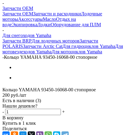
-
Запчасти OEM
Запчасти OEM
Запчасти и расходники
Лодочные
моторы
Аксессуары
Масло
Отдых на
воде
Экипировка
Лодки
Оборудование для ПЛМ
-
Для снегоходов Yamaha
Запчасти BRP
Для лодочных моторов
Запчасти
POLARIS
Запчасти Arctic Cat
Для гидроциклов Yamaha
Для
мотовездеходов Yamaha
Для мотоциклов Yamaha
-
Кольцо YAMAHA 93450-16068-00 стопорное
Кольцо YAMAHA 93450-16068-00 стопорное
200
руб.
/шт
Есть в наличии
(3)
Нашли дешевле?
-
+
В корзину
Купить в 1 клик
Поделиться