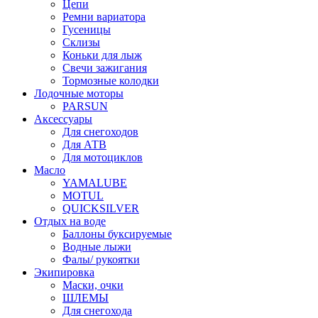
Цепи
Ремни вариатора
Гусеницы
Склизы
Коньки для лыж
Свечи зажигания
Тормозные колодки
Лодочные моторы
PARSUN
Аксессуары
Для снегоходов
Для АТВ
Для мотоциклов
Масло
YAMALUBE
MOTUL
QUICKSILVER
Отдых на воде
Баллоны буксируемые
Водные лыжи
Фалы/ рукоятки
Экипировка
Маски, очки
ШЛЕМЫ
Для снегохода