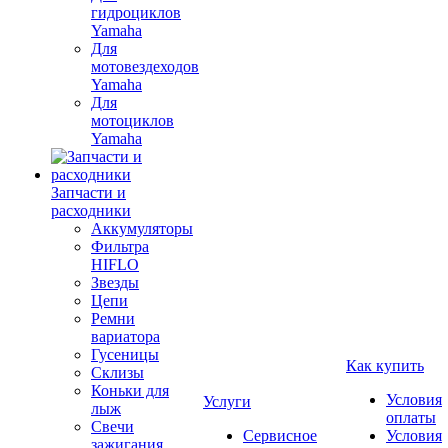
гидроциклов
Yamaha
Для
мотовездеходов
Yamaha
Для
мотоциклов
Yamaha
Запчасти и
расходники
Аккумуляторы
Фильтра
HIFLO
Звезды
Цепи
Ремни
вариатора
Гусеницы
Как купить
Склизы
Коньки для
Условия
Услуги
лыж
оплаты
Свечи
Сервисное
Условия
зажигания