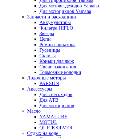
Для гидроциклов Yamaha
Для мотовездеходов Yamaha
Для мотоциклов Yamaha
Запчасти и расходники
Аккумуляторы
Фильтра HIFLO
Звезды
Цепи
Ремни вариатора
Гусеницы
Склизы
Коньки для лыж
Свечи зажигания
Тормозные колодки
Лодочные моторы
PARSUN
Аксессуары
Для снегоходов
Для АТВ
Для мотоциклов
Масло
YAMALUBE
MOTUL
QUICKSILVER
Отдых на воде