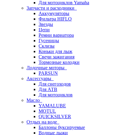
Для мотоциклов Yamaha
Запчасти и расходники
Аккумуляторы
Фильтра HIFLO
Звезды
Цепи
Ремни вариатора
Гусеницы
Склизы
Коньки для лыж
Свечи зажигания
Тормозные колодки
Лодочные моторы
PARSUN
Аксессуары
Для снегоходов
Для АТВ
Для мотоциклов
Масло
YAMALUBE
MOTUL
QUICKSILVER
Отдых на воде
Баллоны буксируемые
Водные лыжи