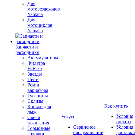
Для
мотовездеходов
Yamaha
Для
мотоциклов
Yamaha
Запчасти и
расходники
Аккумуляторы
Фильтра
HIFLO
Звезды
Цепи
Ремни
вариатора
Гусеницы
Склизы
Как купить
Коньки для
лыж
Условия
Услуги
Свечи
оплаты
зажигания
Сервисное
Условия
Тормозные
обслуживание
доставки
колодки