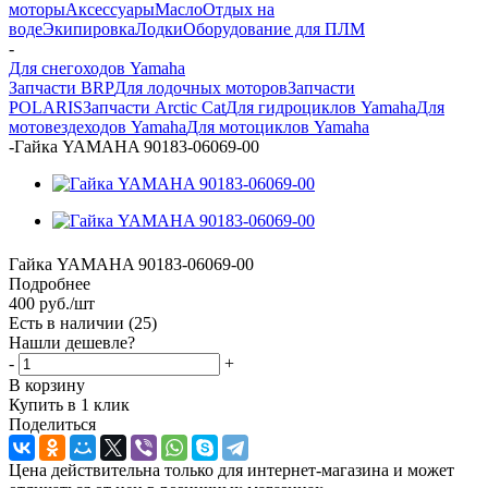
моторы
Аксессуары
Масло
Отдых на
воде
Экипировка
Лодки
Оборудование для ПЛМ
-
Для снегоходов Yamaha
Запчасти BRP
Для лодочных моторов
Запчасти
POLARIS
Запчасти Arctic Cat
Для гидроциклов Yamaha
Для
мотовездеходов Yamaha
Для мотоциклов Yamaha
-
Гайка YAMAHA 90183-06069-00
Гайка YAMAHA 90183-06069-00
Подробнее
400
руб.
/шт
Есть в наличии
(25)
Нашли дешевле?
-
+
В корзину
Купить в 1 клик
Поделиться
Цена действительна только для интернет-магазина и может