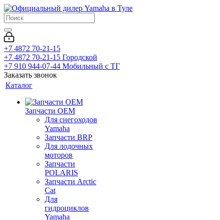
+7 4872 70-21-15
+7 4872 70-21-15
Городской
+7 910 944-07-44
Мобильный с ТГ
Заказать звонок
Каталог
Запчасти OEM
Для снегоходов
Yamaha
Запчасти BRP
Для лодочных
моторов
Запчасти
POLARIS
Запчасти Arctic
Cat
Для
гидроциклов
Yamaha