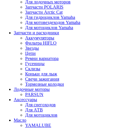
Для лодочных моторов
Запчасти POLARIS
Запчасти Arctic Cat
Для гидроциклов Yamaha
Для мотовездеходов Yamaha
Для мотоциклов Yamaha
Запчасти и расходники
Аккумуляторы
Фильтра HIFLO
Звезды
Цепи
Ремни вариатора
Гусеницы
Склизы
Коньки для лыж
Свечи зажигания
Тормозные колодки
Лодочные моторы
PARSUN
Аксессуары
Для снегоходов
Для АТВ
Для мотоциклов
Масло
YAMALUBE