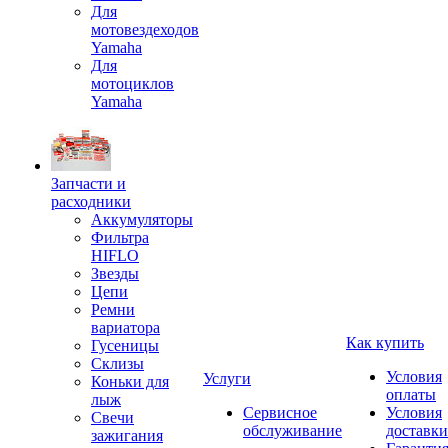
Для
мотовездеходов
Yamaha
Для
мотоциклов
Yamaha
Запчасти и
расходники
Аккумуляторы
Фильтра
HIFLO
Звезды
Цепи
Ремни
вариатора
Как купить
Гусеницы
Склизы
Условия
Услуги
Коньки для
оплаты
лыж
Сервисное
Условия
Свечи
обслуживание
доставки
зажигания