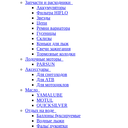
Запчасти и расходники
Аккумуляторы
Фильтра HIFLO
Звезды
Цепи
Ремни вариатора
Гусеницы
Склизы
Коньки для лыж
Свечи зажигания
Тормозные колодки
Лодочные моторы
PARSUN
Аксессуары
Для снегоходов
Для АТВ
Для мотоциклов
Масло
YAMALUBE
MOTUL
QUICKSILVER
Отдых на воде
Баллоны буксируемые
Водные лыжи
Фалы/ рукоятки