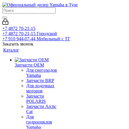
+7 4872 70-21-15
+7 4872 70-21-15
Городской
+7 910 944-07-44
Мобильный с ТГ
Заказать звонок
Каталог
Запчасти OEM
Для снегоходов
Yamaha
Запчасти BRP
Для лодочных
моторов
Запчасти
POLARIS
Запчасти Arctic
Cat
Для
гидроциклов
Yamaha