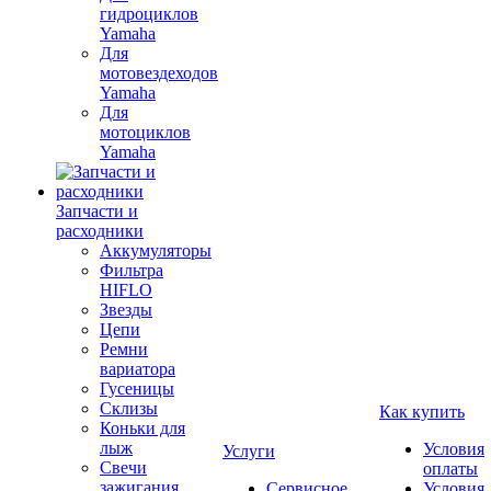
гидроциклов
Yamaha
Для
мотовездеходов
Yamaha
Для
мотоциклов
Yamaha
Запчасти и
расходники
Аккумуляторы
Фильтра
HIFLO
Звезды
Цепи
Ремни
вариатора
Гусеницы
Склизы
Как купить
Коньки для
лыж
Условия
Услуги
Свечи
оплаты
зажигания
Сервисное
Условия