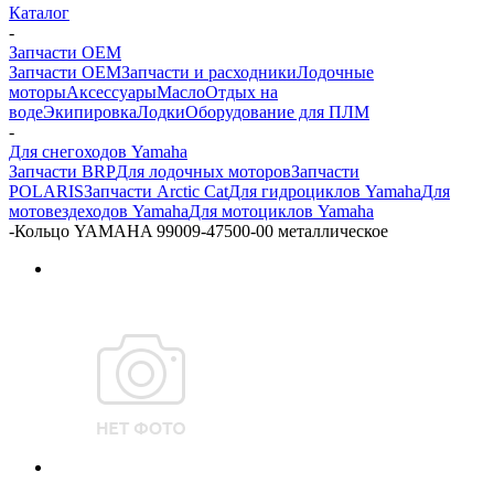
Каталог
-
Запчасти OEM
Запчасти OEM
Запчасти и расходники
Лодочные
моторы
Аксессуары
Масло
Отдых на
воде
Экипировка
Лодки
Оборудование для ПЛМ
-
Для снегоходов Yamaha
Запчасти BRP
Для лодочных моторов
Запчасти
POLARIS
Запчасти Arctic Cat
Для гидроциклов Yamaha
Для
мотовездеходов Yamaha
Для мотоциклов Yamaha
-
Кольцо YAMAHA 99009-47500-00 металлическое