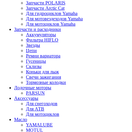
Запчасти POLARIS
Запчасти Arctic Cat
Для гидроциклов Yamaha
Для мотовездеходов Yamaha
Для мотоциклов Yamaha
Запчасти и расходники
Аккумуляторы
Фильтра HIFLO
Звезды
Цепи
Ремни вариатора
Гусеницы
Склизы
Коньки для лыж
Свечи зажигания
Тормозные колодки
Лодочные моторы
PARSUN
Аксессуары
Для снегоходов
Для АТВ
Для мотоциклов
Масло
YAMALUBE
MOTUL