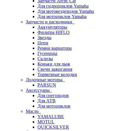
Запчасти Arctic Cat
Для гидроциклов Yamaha
Для мотовездеходов Yamaha
Для мотоциклов Yamaha
Запчасти и расходники
Аккумуляторы
Фильтра HIFLO
Звезды
Цепи
Ремни вариатора
Гусеницы
Склизы
Коньки для лыж
Свечи зажигания
Тормозные колодки
Лодочные моторы
PARSUN
Аксессуары
Для снегоходов
Для АТВ
Для мотоциклов
Масло
YAMALUBE
MOTUL
QUICKSILVER