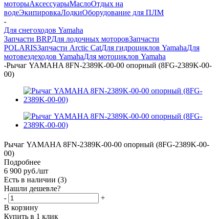
моторы
Аксессуары
Масло
Отдых на
воде
Экипировка
Лодки
Оборудование для ПЛМ
-
Для снегоходов Yamaha
Запчасти BRP
Для лодочных моторов
Запчасти
POLARIS
Запчасти Arctic Cat
Для гидроциклов Yamaha
Для
мотовездеходов Yamaha
Для мотоциклов Yamaha
-
Рычаг YAMAHA 8FN-2389K-00-00 опорный (8FG-2389K-00-
00)
Рычаг YAMAHA 8FN-2389K-00-00 опорный (8FG-2389K-00-
00)
Подробнее
6 900
руб.
/шт
Есть в наличии
(3)
Нашли дешевле?
-
+
В корзину
Купить в 1 клик