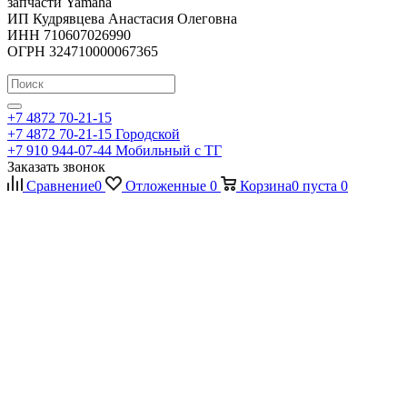
запчасти Yamaha
ИП Кудрявцева Анастасия Олеговна
ИНН 710607026990
ОГРН 324710000067365
+7 4872 70-21-15
+7 4872 70-21-15
Городской
+7 910 944-07-44
Мобильный с ТГ
Заказать звонок
Сравнение
0
Отложенные
0
Корзина
0
пуста
0