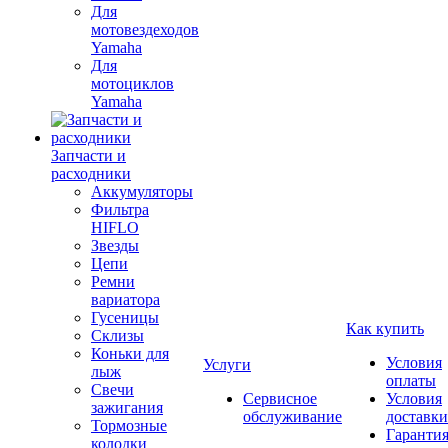
Для
мотовездеходов
Yamaha
Для
мотоциклов
Yamaha
Запчасти и
расходники
Аккумуляторы
Фильтра
HIFLO
Звезды
Цепи
Ремни
вариатора
Гусеницы
Как купить
Склизы
Коньки для
Условия
Услуги
лыж
оплаты
Свечи
Сервисное
Условия
зажигания
обслуживание
доставки
Тормозные
Гаранти
колодки