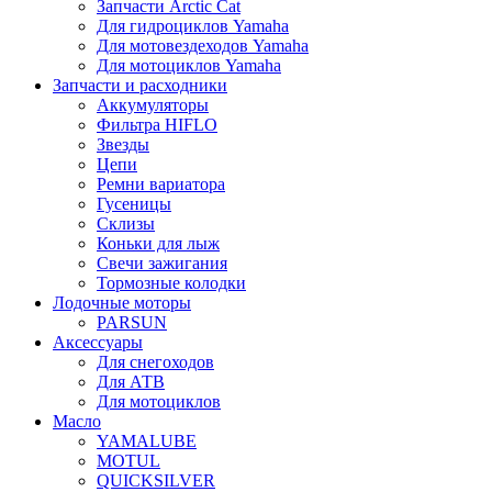
Запчасти Arctic Cat
Для гидроциклов Yamaha
Для мотовездеходов Yamaha
Для мотоциклов Yamaha
Запчасти и расходники
Аккумуляторы
Фильтра HIFLO
Звезды
Цепи
Ремни вариатора
Гусеницы
Склизы
Коньки для лыж
Свечи зажигания
Тормозные колодки
Лодочные моторы
PARSUN
Аксессуары
Для снегоходов
Для АТВ
Для мотоциклов
Масло
YAMALUBE
MOTUL
QUICKSILVER