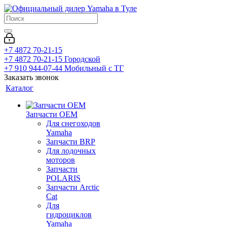
+7 4872 70-21-15
+7 4872 70-21-15
Городской
+7 910 944-07-44
Мобильный с ТГ
Заказать звонок
Каталог
Запчасти OEM
Для снегоходов
Yamaha
Запчасти BRP
Для лодочных
моторов
Запчасти
POLARIS
Запчасти Arctic
Cat
Для
гидроциклов
Yamaha