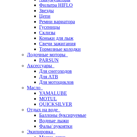
Фильтра HIFLO
Звезды
Цепи
Ремни вариатора
Гусеницы
Склизы
Коньки для лыж
Свечи зажигания
Тормозные колодки
Лодочные моторы
PARSUN
Аксессуары
Для снегоходов
Для АТВ
Для мотоциклов
Масло
YAMALUBE
MOTUL
QUICKSILVER
Отдых на воде
Баллоны буксируемые
Водные лыжи
Фалы/ рукоятки
Экипировка