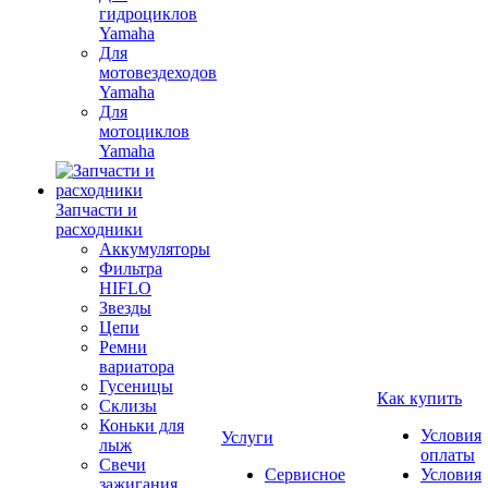
гидроциклов
Yamaha
Для
мотовездеходов
Yamaha
Для
мотоциклов
Yamaha
Запчасти и
расходники
Аккумуляторы
Фильтра
HIFLO
Звезды
Цепи
Ремни
вариатора
Гусеницы
Как купить
Склизы
Коньки для
Условия
Услуги
лыж
оплаты
Свечи
Сервисное
Условия
зажигания