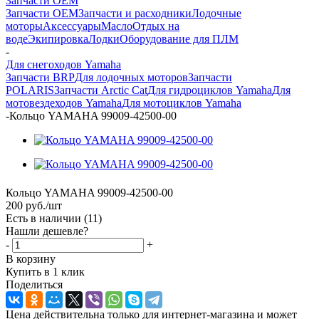
Запчасти OEM
Запчасти OEM
Запчасти и расходники
Лодочные
моторы
Аксессуары
Масло
Отдых на
воде
Экипировка
Лодки
Оборудование для ПЛМ
-
Для снегоходов Yamaha
Запчасти BRP
Для лодочных моторов
Запчасти
POLARIS
Запчасти Arctic Cat
Для гидроциклов Yamaha
Для
мотовездеходов Yamaha
Для мотоциклов Yamaha
-
Кольцо YAMAHA 99009-42500-00
Кольцо YAMAHA 99009-42500-00
200
руб.
/шт
Есть в наличии
(11)
Нашли дешевле?
-
+
В корзину
Купить в 1 клик
Поделиться
Цена действительна только для интернет-магазина и может