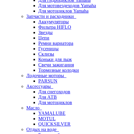
Для гидроциклов Yamaha
Для мотовездеходов Yamaha
Для мотоциклов Yamaha
Запчасти и расходники
Аккумуляторы
Фильтра HIFLO
Звезды
Цепи
Ремни вариатора
Гусеницы
Склизы
Коньки для лыж
Свечи зажигания
Тормозные колодки
Лодочные моторы
PARSUN
Аксессуары
Для снегоходов
Для АТВ
Для мотоциклов
Масло
YAMALUBE
MOTUL
QUICKSILVER
Отдых на воде