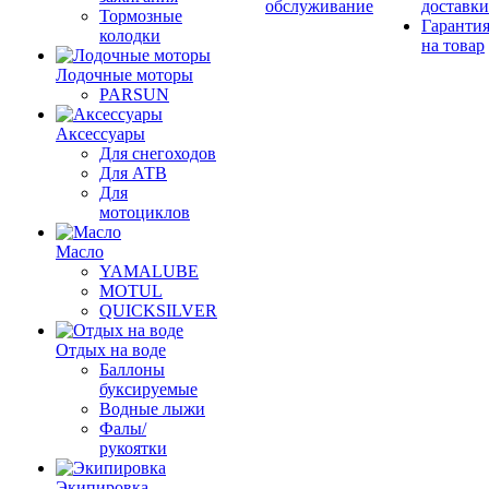
обслуживание
доставки
Тормозные
Гаранти
колодки
на товар
Лодочные моторы
PARSUN
Аксессуары
Для снегоходов
Для АТВ
Для
мотоциклов
Масло
YAMALUBE
MOTUL
QUICKSILVER
Отдых на воде
Баллоны
буксируемые
Водные лыжи
Фалы/
рукоятки
Экипировка