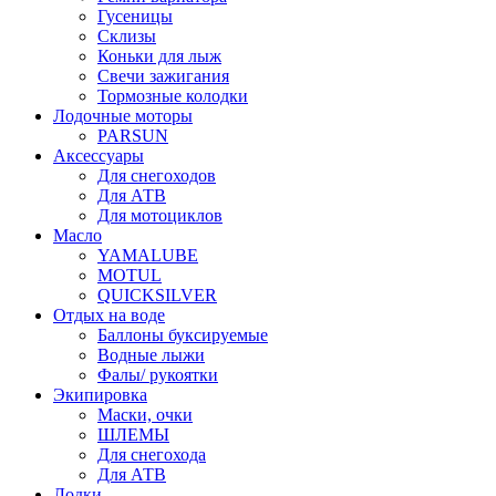
Гусеницы
Склизы
Коньки для лыж
Свечи зажигания
Тормозные колодки
Лодочные моторы
PARSUN
Аксессуары
Для снегоходов
Для АТВ
Для мотоциклов
Масло
YAMALUBE
MOTUL
QUICKSILVER
Отдых на воде
Баллоны буксируемые
Водные лыжи
Фалы/ рукоятки
Экипировка
Маски, очки
ШЛЕМЫ
Для снегохода
Для АТВ
Лодки