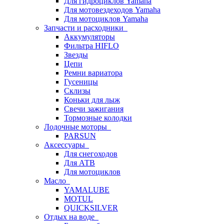
Для гидроциклов Yamaha
Для мотовездеходов Yamaha
Для мотоциклов Yamaha
Запчасти и расходники
Аккумуляторы
Фильтра HIFLO
Звезды
Цепи
Ремни вариатора
Гусеницы
Склизы
Коньки для лыж
Свечи зажигания
Тормозные колодки
Лодочные моторы
PARSUN
Аксессуары
Для снегоходов
Для АТВ
Для мотоциклов
Масло
YAMALUBE
MOTUL
QUICKSILVER
Отдых на воде