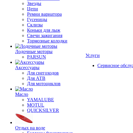
Звезды
Цепи
Ремни вариатора
Гусеницы
Склизы
Коньки для лыж
Свечи зажигания
Тормозные колодки
Лодочные моторы
Услуги
PARSUN
Сервисное обсл
Аксессуары
Для снегоходов
Для АТВ
Для мотоциклов
Масло
YAMALUBE
MOTUL
QUICKSILVER
Отдых на воде