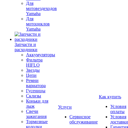
Для
мотовездеходов
Yamaha
Для
мотоциклов
Yamaha
Запчасти и
расходники
Аккумуляторы
Фильтра
HIFLO
Звезды
Цепи
Ремни
вариатора
Гусеницы
Склизы
Как купить
Коньки для
лыж
Условия
Услуги
Свечи
оплаты
зажигания
Сервисное
Условия
Тормозные
обслуживание
доставки
колодки
Гаранти