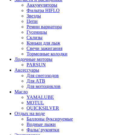
Аккумуляторы
Фильтра HIFLO
Звезды
Цепи
Ремни вариатора
Гусеницы
Склизы
Коньки для лыж
Свечи зажигания
Тормозные колодки
Лодочные моторы
PARSUN
Аксессуары
Для снегоходов
Для АТВ
Для мотоциклов
Масло
YAMALUBE
MOTUL
QUICKSILVER
Отдых на воде
Баллоны буксируемые
Водные лыжи
Фалы/ рукоятки