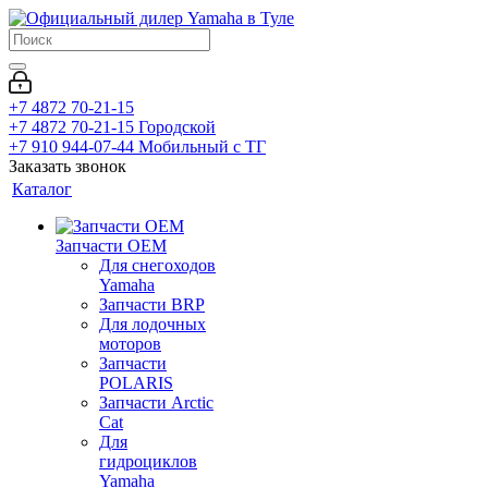
+7 4872 70-21-15
+7 4872 70-21-15
Городской
+7 910 944-07-44
Мобильный с ТГ
Заказать звонок
Каталог
Запчасти OEM
Для снегоходов
Yamaha
Запчасти BRP
Для лодочных
моторов
Запчасти
POLARIS
Запчасти Arctic
Cat
Для
гидроциклов
Yamaha