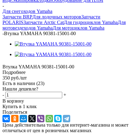
воде
Экипировка
Лодки
Оборудование для ПЛМ
-
Для снегоходов Yamaha
Запчасти BRP
Для лодочных моторов
Запчасти
POLARIS
Запчасти Arctic Cat
Для гидроциклов Yamaha
Для
мотовездеходов Yamaha
Для мотоциклов Yamaha
-
Втулка YAMAHA 90381-15001-00
Втулка YAMAHA 90381-15001-00
Подробнее
350
руб.
/шт
Есть в наличии
(23)
Нашли дешевле?
-
+
В корзину
Купить в 1 клик
Поделиться
Цена действительна только для интернет-магазина и может
отличаться от цен в розничных магазинах