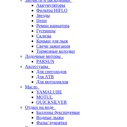
Запчасти и расходники
Аккумуляторы
Фильтра HIFLO
Звезды
Цепи
Ремни вариатора
Гусеницы
Склизы
Коньки для лыж
Свечи зажигания
Тормозные колодки
Лодочные моторы
PARSUN
Аксессуары
Для снегоходов
Для АТВ
Для мотоциклов
Масло
YAMALUBE
MOTUL
QUICKSILVER
Отдых на воде
Баллоны буксируемые
Водные лыжи
Фалы/ рукоятки