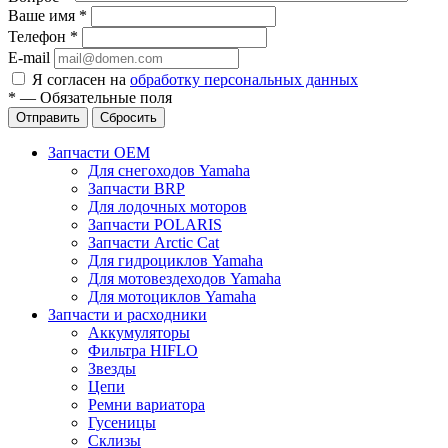
Ваше имя
*
Телефон
*
E-mail
Я согласен на
обработку персональных данных
*
—
Обязательные поля
Отправить
Сбросить
Запчасти OEM
Для снегоходов Yamaha
Запчасти BRP
Для лодочных моторов
Запчасти POLARIS
Запчасти Arctic Cat
Для гидроциклов Yamaha
Для мотовездеходов Yamaha
Для мотоциклов Yamaha
Запчасти и расходники
Аккумуляторы
Фильтра HIFLO
Звезды
Цепи
Ремни вариатора
Гусеницы
Склизы