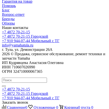
Гарантия на товар
Помощь
Блог
Вопрос-ответ
Бренды
Обзоры
Наши контакты
+7 4872 70-21-15
+7 4872 70-21-15
Городской
+7 910 944-07-44
Мобильный с ТГ
info@yamahatula.ru
г. Тула, ул. Демонстрации 26А
2026 © Продажа, сервисное обслуживание, ремонт техники и
запчасти Yamaha
ИП Кудрявцева Анастасия Олеговна
ИНН 710607026990
ОГРН 324710000067365
+7 4872 70-21-15
+7 4872 70-21-15
Городской
+7 910 944-07-44
Мобильный с ТГ
Заказать звонок
Сравнение
0
Отложенные
0
Корзина
0
пуста
0