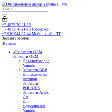
+7 4872 70-21-15
+7 4872 70-21-15
Городской
+7 910 944-07-44
Мобильный с ТГ
Заказать звонок
Каталог
Запчасти OEM
Для снегоходов
Yamaha
Запчасти BRP
Для лодочных
моторов
Запчасти
POLARIS
Запчасти Arctic
Cat
Для
гидроциклов
Yamaha