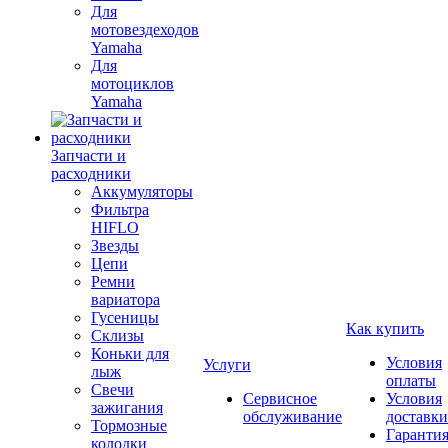
Для
мотовездеходов
Yamaha
Для
мотоциклов
Yamaha
Запчасти и
расходники
Аккумуляторы
Фильтра
HIFLO
Звезды
Цепи
Ремни
вариатора
Гусеницы
Как купить
Склизы
Коньки для
Условия
Услуги
лыж
оплаты
Свечи
Сервисное
Условия
зажигания
обслуживание
доставки
Тормозные
Гаранти
колодки