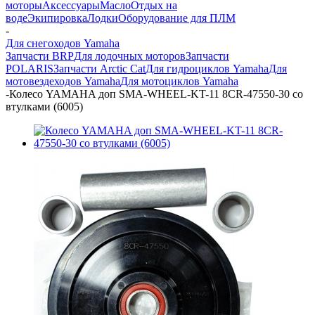
моторы
Аксессуары
Масло
Отдых на
воде
Экипировка
Лодки
Оборудование для ПЛМ
-
Для снегоходов Yamaha
Запчасти BRP
Для лодочных моторов
Запчасти
POLARIS
Запчасти Arctic Cat
Для гидроциклов Yamaha
Для
мотовездеходов Yamaha
Для мотоциклов Yamaha
-
Колесо YAMAHA доп SMA-WHEEL-KT-11 8CR-47550-30 со
втулками (6005)