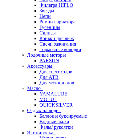
Фильтра HIFLO
Звезды
Цепи
Ремни вариатора
Гусеницы
Склизы
Коньки для лыж
Свечи зажигания
Тормозные колодки
Лодочные моторы
PARSUN
Аксессуары
Для снегоходов
Для АТВ
Для мотоциклов
Масло
YAMALUBE
MOTUL
QUICKSILVER
Отдых на воде
Баллоны буксируемые
Водные лыжи
Фалы/ рукоятки
Экипировка