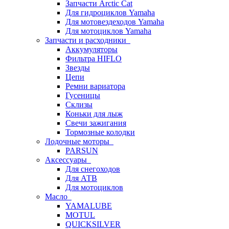
Запчасти Arctic Cat
Для гидроциклов Yamaha
Для мотовездеходов Yamaha
Для мотоциклов Yamaha
Запчасти и расходники
Аккумуляторы
Фильтра HIFLO
Звезды
Цепи
Ремни вариатора
Гусеницы
Склизы
Коньки для лыж
Свечи зажигания
Тормозные колодки
Лодочные моторы
PARSUN
Аксессуары
Для снегоходов
Для АТВ
Для мотоциклов
Масло
YAMALUBE
MOTUL
QUICKSILVER