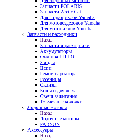
Для лодочных моторов
Запчасти POLARIS
Запчасти Arctic Cat
Для гидроциклов Yamaha
Для мотовездеходов Yamaha
Для мотоциклов Yamaha
Запчасти и расходники
Назад
Запчасти и расходники
Аккумуляторы
Фильтра HIFLO
Звезды
Цепи
Ремни вариатора
Гусеницы
Склизы
Коньки для лыж
Свечи зажигания
Тормозные колодки
Лодочные моторы
Назад
Лодочные моторы
PARSUN
Аксессуары
Назад