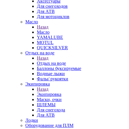
Аксессуары
Для снегоходов
Для АТВ
Для мотоциклов
Масло
Назад
Масло
YAMALUBE
MOTUL
QUICKSILVER
Отдых на воде
Назад
Отдых на воде
Баллоны буксируемые
Водные лыжи
Фалы/ рукоятки
Экипировка
Назад
Экипировка
Маски, очки
ШЛЕМЫ
Для снегохода
Для АТВ
Лодки
Оборудование для ПЛМ