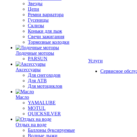
Звезды
Цепи
Ремни вариатора
Гусеницы
Склизы
Коньки для лыж
Свечи зажигания
Тормозные колодки
Лодочные моторы
PARSUN
Услуги
Аксессуары
Сервисное обсл
Для снегоходов
Для АТВ
Для мотоциклов
Масло
YAMALUBE
MOTUL
QUICKSILVER
Отдых на воде
Баллоны буксируемые
Водные лыжи