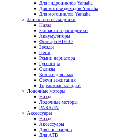
Для гидроциклов Yamaha
Для мотовездеходов Yamaha
Для мотоциклов Yamaha
Запчасти и расходники
Назад
Запчасти и расходники
Аккумуляторы
Фильтра HIFLO
Звезды
Цепи
Ремни вариатора
Гусеницы
Склизы
Коньки для лыж
Свечи зажигания
Тормозные колодки
Лодочные моторы
Назад
Лодочные моторы
PARSUN
Аксессуары
Назад
Аксессуары
Для снегоходов
Для АТВ