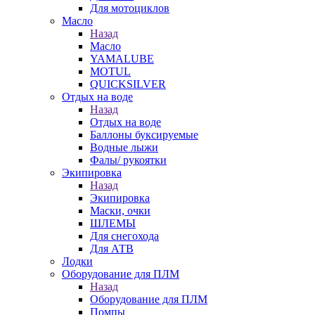
Для мотоциклов
Масло
Назад
Масло
YAMALUBE
MOTUL
QUICKSILVER
Отдых на воде
Назад
Отдых на воде
Баллоны буксируемые
Водные лыжи
Фалы/ рукоятки
Экипировка
Назад
Экипировка
Маски, очки
ШЛЕМЫ
Для снегохода
Для АТВ
Лодки
Оборудование для ПЛМ
Назад
Оборудование для ПЛМ
Помпы