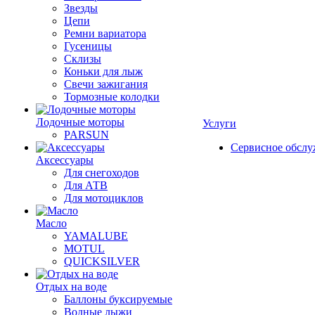
Звезды
Цепи
Ремни вариатора
Гусеницы
Склизы
Коньки для лыж
Свечи зажигания
Тормозные колодки
Лодочные моторы
Услуги
PARSUN
Сервисное обсл
Аксессуары
Для снегоходов
Для АТВ
Для мотоциклов
Масло
YAMALUBE
MOTUL
QUICKSILVER
Отдых на воде
Баллоны буксируемые
Водные лыжи