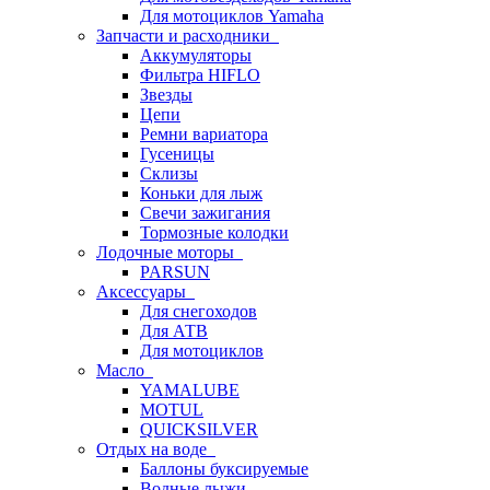
Для мотоциклов Yamaha
Запчасти и расходники
Аккумуляторы
Фильтра HIFLO
Звезды
Цепи
Ремни вариатора
Гусеницы
Склизы
Коньки для лыж
Свечи зажигания
Тормозные колодки
Лодочные моторы
PARSUN
Аксессуары
Для снегоходов
Для АТВ
Для мотоциклов
Масло
YAMALUBE
MOTUL
QUICKSILVER
Отдых на воде
Баллоны буксируемые
Водные лыжи