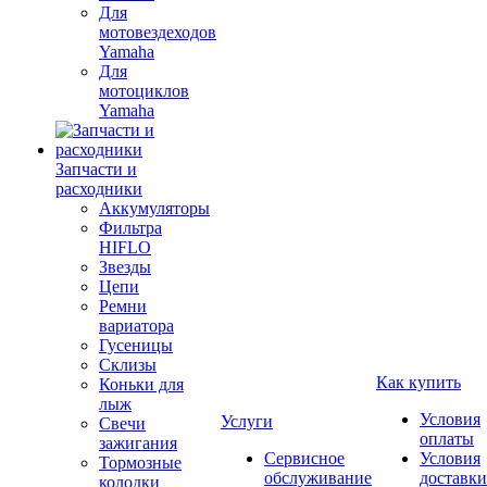
Для
мотовездеходов
Yamaha
Для
мотоциклов
Yamaha
Запчасти и
расходники
Аккумуляторы
Фильтра
HIFLO
Звезды
Цепи
Ремни
вариатора
Гусеницы
Склизы
Как купить
Коньки для
лыж
Условия
Услуги
Свечи
оплаты
зажигания
Сервисное
Условия
Тормозные
обслуживание
доставки
колодки