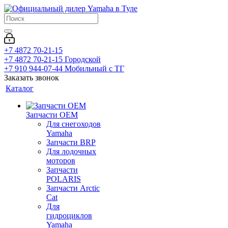
+7 4872 70-21-15
+7 4872 70-21-15
Городской
+7 910 944-07-44
Мобильный с ТГ
Заказать звонок
Каталог
Запчасти OEM
Для снегоходов
Yamaha
Запчасти BRP
Для лодочных
моторов
Запчасти
POLARIS
Запчасти Arctic
Cat
Для
гидроциклов
Yamaha