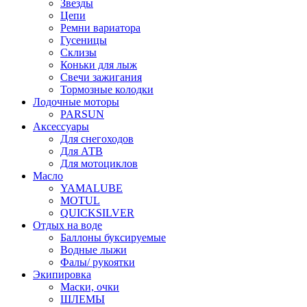
Звезды
Цепи
Ремни вариатора
Гусеницы
Склизы
Коньки для лыж
Свечи зажигания
Тормозные колодки
Лодочные моторы
PARSUN
Аксессуары
Для снегоходов
Для АТВ
Для мотоциклов
Масло
YAMALUBE
MOTUL
QUICKSILVER
Отдых на воде
Баллоны буксируемые
Водные лыжи
Фалы/ рукоятки
Экипировка
Маски, очки
ШЛЕМЫ