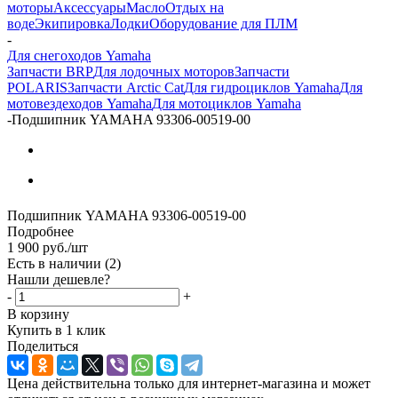
моторы
Аксессуары
Масло
Отдых на
воде
Экипировка
Лодки
Оборудование для ПЛМ
-
Для снегоходов Yamaha
Запчасти BRP
Для лодочных моторов
Запчасти
POLARIS
Запчасти Arctic Cat
Для гидроциклов Yamaha
Для
мотовездеходов Yamaha
Для мотоциклов Yamaha
-
Подшипник YAMAHA 93306-00519-00
Подшипник YAMAHA 93306-00519-00
Подробнее
1 900
руб.
/шт
Есть в наличии
(2)
Нашли дешевле?
-
+
В корзину
Купить в 1 клик
Поделиться
Цена действительна только для интернет-магазина и может