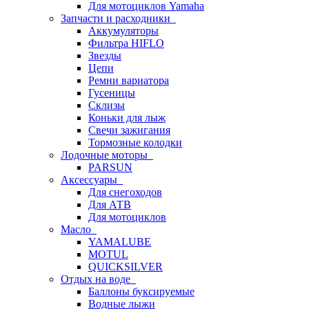
Для мотоциклов Yamaha
Запчасти и расходники
Аккумуляторы
Фильтра HIFLO
Звезды
Цепи
Ремни вариатора
Гусеницы
Склизы
Коньки для лыж
Свечи зажигания
Тормозные колодки
Лодочные моторы
PARSUN
Аксессуары
Для снегоходов
Для АТВ
Для мотоциклов
Масло
YAMALUBE
MOTUL
QUICKSILVER
Отдых на воде
Баллоны буксируемые
Водные лыжи