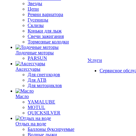
Звезды
Цепи
Ремни вариатора
Гусеницы
Склизы
Коньки для лыж
Свечи зажигания
Тормозные колодки
Лодочные моторы
PARSUN
Услуги
Аксессуары
Сервисное обсл
Для снегоходов
Для АТВ
Для мотоциклов
Масло
YAMALUBE
MOTUL
QUICKSILVER
Отдых на воде
Баллоны буксируемые
Водные лыжи