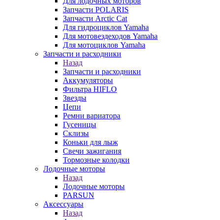
Для лодочных моторов
Запчасти POLARIS
Запчасти Arctic Cat
Для гидроциклов Yamaha
Для мотовездеходов Yamaha
Для мотоциклов Yamaha
Запчасти и расходники
Назад
Запчасти и расходники
Аккумуляторы
Фильтра HIFLO
Звезды
Цепи
Ремни вариатора
Гусеницы
Склизы
Коньки для лыж
Свечи зажигания
Тормозные колодки
Лодочные моторы
Назад
Лодочные моторы
PARSUN
Аксессуары
Назад