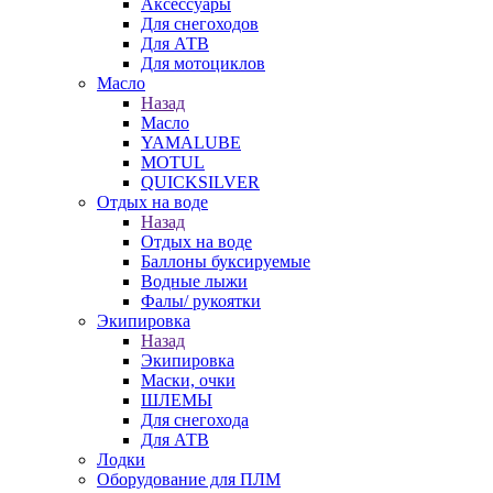
Аксессуары
Для снегоходов
Для АТВ
Для мотоциклов
Масло
Назад
Масло
YAMALUBE
MOTUL
QUICKSILVER
Отдых на воде
Назад
Отдых на воде
Баллоны буксируемые
Водные лыжи
Фалы/ рукоятки
Экипировка
Назад
Экипировка
Маски, очки
ШЛЕМЫ
Для снегохода
Для АТВ
Лодки
Оборудование для ПЛМ