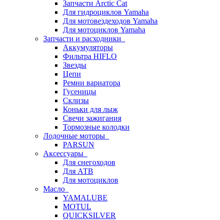
Запчасти Arctic Cat
Для гидроциклов Yamaha
Для мотовездеходов Yamaha
Для мотоциклов Yamaha
Запчасти и расходники
Аккумуляторы
Фильтра HIFLO
Звезды
Цепи
Ремни вариатора
Гусеницы
Склизы
Коньки для лыж
Свечи зажигания
Тормозные колодки
Лодочные моторы
PARSUN
Аксессуары
Для снегоходов
Для АТВ
Для мотоциклов
Масло
YAMALUBE
MOTUL
QUICKSILVER