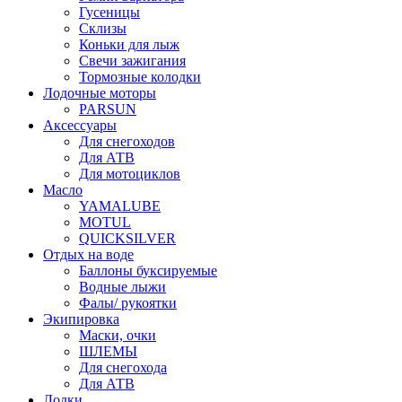
Гусеницы
Склизы
Коньки для лыж
Свечи зажигания
Тормозные колодки
Лодочные моторы
PARSUN
Аксессуары
Для снегоходов
Для АТВ
Для мотоциклов
Масло
YAMALUBE
MOTUL
QUICKSILVER
Отдых на воде
Баллоны буксируемые
Водные лыжи
Фалы/ рукоятки
Экипировка
Маски, очки
ШЛЕМЫ
Для снегохода
Для АТВ
Лодки