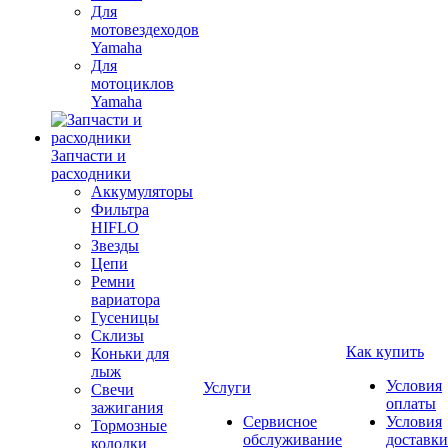
Для
мотовездеходов
Yamaha
Для
мотоциклов
Yamaha
Запчасти и
расходники
Аккумуляторы
Фильтра
HIFLO
Звезды
Цепи
Ремни
вариатора
Гусеницы
Склизы
Как купить
Коньки для
лыж
Условия
Услуги
Свечи
оплаты
зажигания
Сервисное
Условия
Тормозные
обслуживание
доставки
колодки