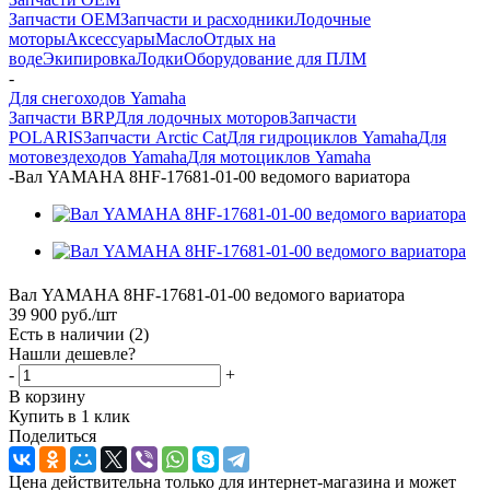
Запчасти OEM
Запчасти и расходники
Лодочные
моторы
Аксессуары
Масло
Отдых на
воде
Экипировка
Лодки
Оборудование для ПЛМ
-
Для снегоходов Yamaha
Запчасти BRP
Для лодочных моторов
Запчасти
POLARIS
Запчасти Arctic Cat
Для гидроциклов Yamaha
Для
мотовездеходов Yamaha
Для мотоциклов Yamaha
-
Вал YAMAHA 8HF-17681-01-00 ведомого вариатора
Вал YAMAHA 8HF-17681-01-00 ведомого вариатора
39 900
руб.
/шт
Есть в наличии
(2)
Нашли дешевле?
-
+
В корзину
Купить в 1 клик
Поделиться
Цена действительна только для интернет-магазина и может