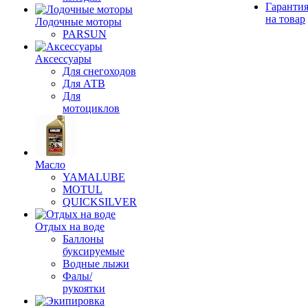
Гаранти
на товар
Лодочные моторы
PARSUN
Аксессуары
Для снегоходов
Для АТВ
Для
мотоциклов
Масло
YAMALUBE
MOTUL
QUICKSILVER
Отдых на воде
Баллоны
буксируемые
Водные лыжи
Фалы/
рукоятки