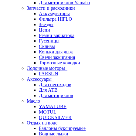
Для мотоциклов Yamaha
Запчасти и расходники
Аккумуляторы
Фильтра HIFLO
Звезды
Цепи
Ремни вариатора
Гусеницы
Склизы
Коньки для лыж
Свечи зажигания
Тормозные колодки
Лодочные моторы
PARSUN
Аксессуары
Для снегоходов
Для АТВ
Для мотоциклов
Масло
YAMALUBE
MOTUL
QUICKSILVER
Отдых на воде
Баллоны буксируемые
Водные лыжи