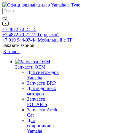
+7 4872 70-21-15
+7 4872 70-21-15
Городской
+7 910 944-07-44
Мобильный с ТГ
Заказать звонок
Каталог
Запчасти OEM
Для снегоходов
Yamaha
Запчасти BRP
Для лодочных
моторов
Запчасти
POLARIS
Запчасти Arctic
Cat
Для
гидроциклов
Yamaha