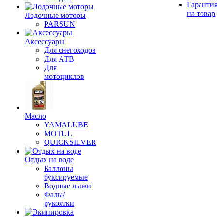
Гаранти
на товар
Лодочные моторы
PARSUN
Аксессуары
Для снегоходов
Для АТВ
Для
мотоциклов
Масло
YAMALUBE
MOTUL
QUICKSILVER
Отдых на воде
Баллоны
буксируемые
Водные лыжи
Фалы/
рукоятки