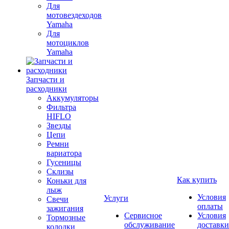
Для
мотовездеходов
Yamaha
Для
мотоциклов
Yamaha
Запчасти и
расходники
Аккумуляторы
Фильтра
HIFLO
Звезды
Цепи
Ремни
вариатора
Гусеницы
Склизы
Как купить
Коньки для
лыж
Условия
Услуги
Свечи
оплаты
зажигания
Сервисное
Условия
Тормозные
обслуживание
доставки
колодки