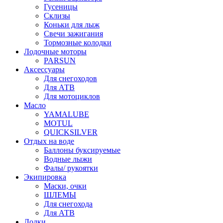
Гусеницы
Склизы
Коньки для лыж
Свечи зажигания
Тормозные колодки
Лодочные моторы
PARSUN
Аксессуары
Для снегоходов
Для АТВ
Для мотоциклов
Масло
YAMALUBE
MOTUL
QUICKSILVER
Отдых на воде
Баллоны буксируемые
Водные лыжи
Фалы/ рукоятки
Экипировка
Маски, очки
ШЛЕМЫ
Для снегохода
Для АТВ
Лодки