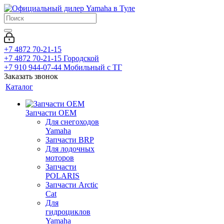
+7 4872 70-21-15
+7 4872 70-21-15
Городской
+7 910 944-07-44
Мобильный с ТГ
Заказать звонок
Каталог
Запчасти OEM
Для снегоходов
Yamaha
Запчасти BRP
Для лодочных
моторов
Запчасти
POLARIS
Запчасти Arctic
Cat
Для
гидроциклов
Yamaha