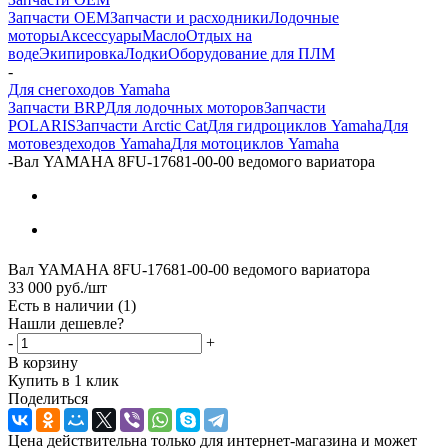
Запчасти OEM
Запчасти и расходники
Лодочные
моторы
Аксессуары
Масло
Отдых на
воде
Экипировка
Лодки
Оборудование для ПЛМ
-
Для снегоходов Yamaha
Запчасти BRP
Для лодочных моторов
Запчасти
POLARIS
Запчасти Arctic Cat
Для гидроциклов Yamaha
Для
мотовездеходов Yamaha
Для мотоциклов Yamaha
-
Вал YAMAHA 8FU-17681-00-00 ведомого вариатора
Вал YAMAHA 8FU-17681-00-00 ведомого вариатора
33 000
руб.
/шт
Есть в наличии
(1)
Нашли дешевле?
-
+
В корзину
Купить в 1 клик
Поделиться
Цена действительна только для интернет-магазина и может