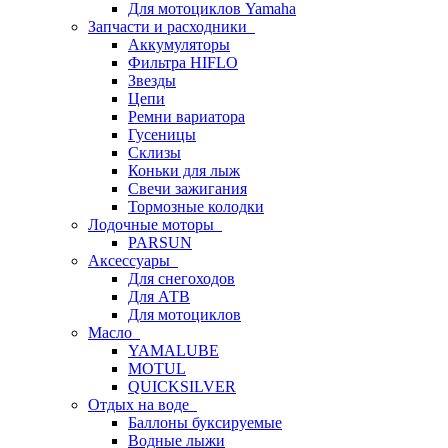
Для мотоциклов Yamaha
Запчасти и расходники
Аккумуляторы
Фильтра HIFLO
Звезды
Цепи
Ремни вариатора
Гусеницы
Склизы
Коньки для лыж
Свечи зажигания
Тормозные колодки
Лодочные моторы
PARSUN
Аксессуары
Для снегоходов
Для АТВ
Для мотоциклов
Масло
YAMALUBE
MOTUL
QUICKSILVER
Отдых на воде
Баллоны буксируемые
Водные лыжи