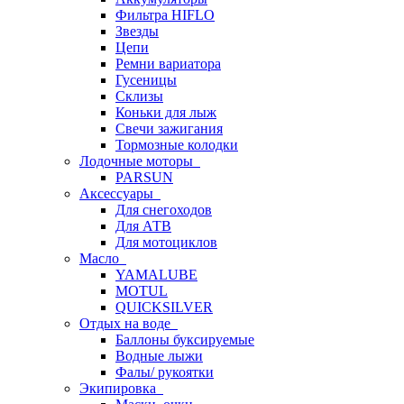
Фильтра HIFLO
Звезды
Цепи
Ремни вариатора
Гусеницы
Склизы
Коньки для лыж
Свечи зажигания
Тормозные колодки
Лодочные моторы
PARSUN
Аксессуары
Для снегоходов
Для АТВ
Для мотоциклов
Масло
YAMALUBE
MOTUL
QUICKSILVER
Отдых на воде
Баллоны буксируемые
Водные лыжи
Фалы/ рукоятки
Экипировка