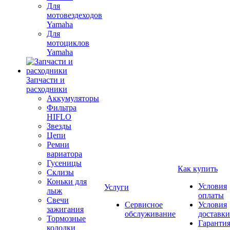
Для
мотовездеходов
Yamaha
Для
мотоциклов
Yamaha
Запчасти и
расходники
Аккумуляторы
Фильтра
HIFLO
Звезды
Цепи
Ремни
вариатора
Гусеницы
Как купить
Склизы
Коньки для
Условия
Услуги
лыж
оплаты
Свечи
Сервисное
Условия
зажигания
обслуживание
доставки
Тормозные
Гаранти
колодки