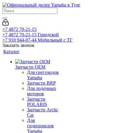
+7 4872 70-21-15
+7 4872 70-21-15
Городской
+7 910 944-07-44
Мобильный с ТГ
Заказать звонок
Каталог
Запчасти OEM
Для снегоходов
Yamaha
Запчасти BRP
Для лодочных
моторов
Запчасти
POLARIS
Запчасти Arctic
Cat
Для
гидроциклов
Yamaha