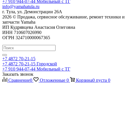
+7 910 944-07-44
Мобильный с ТГ
info@yamahatula.ru
г. Тула, ул. Демонстрации 26А
2026 © Продажа, сервисное обслуживание, ремонт техники и
запчасти Yamaha
ИП Кудрявцева Анастасия Олеговна
ИНН 710607026990
ОГРН 324710000067365
+7 4872 70-21-15
+7 4872 70-21-15
Городской
+7 910 944-07-44
Мобильный с ТГ
Заказать звонок
Сравнение
0
Отложенные
0
Корзина
0
пуста
0