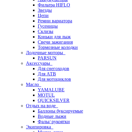
Фильтра HIFLO
Звезды
Цепи
Ремни вариатора
Гусеницы
Склизы
Коньки для лыж
Свечи зажигания
Тормозные колодки
Лодочные моторы
PARSUN
Аксессуары
Для снегоходов
Для АТВ
Для мотоциклов
Масло
YAMALUBE
MOTUL
QUICKSILVER
Отдых на воде
Баллоны буксируемые
Водные лыжи
Фалы/ рукоятки
Экипировка