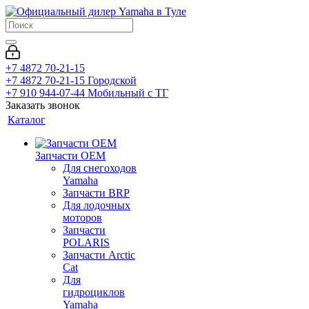
+7 4872 70-21-15
+7 4872 70-21-15
Городской
+7 910 944-07-44
Мобильный с ТГ
Заказать звонок
Каталог
Запчасти OEM
Для снегоходов
Yamaha
Запчасти BRP
Для лодочных
моторов
Запчасти
POLARIS
Запчасти Arctic
Cat
Для
гидроциклов
Yamaha