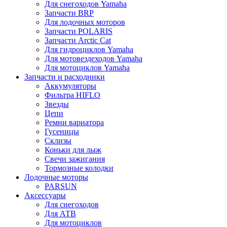
Для снегоходов Yamaha
Запчасти BRP
Для лодочных моторов
Запчасти POLARIS
Запчасти Arctic Cat
Для гидроциклов Yamaha
Для мотовездеходов Yamaha
Для мотоциклов Yamaha
Запчасти и расходники
Аккумуляторы
Фильтра HIFLO
Звезды
Цепи
Ремни вариатора
Гусеницы
Склизы
Коньки для лыж
Свечи зажигания
Тормозные колодки
Лодочные моторы
PARSUN
Аксессуары
Для снегоходов
Для АТВ
Для мотоциклов