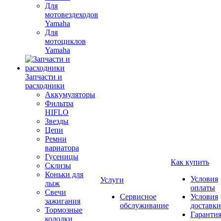
Для
мотовездеходов
Yamaha
Для
мотоциклов
Yamaha
Запчасти и
расходники
Аккумуляторы
Фильтра
HIFLO
Звезды
Цепи
Ремни
вариатора
Гусеницы
Как купить
Склизы
Коньки для
Условия
Услуги
лыж
оплаты
Свечи
Сервисное
Условия
зажигания
обслуживание
доставки
Тормозные
Гаранти
колодки