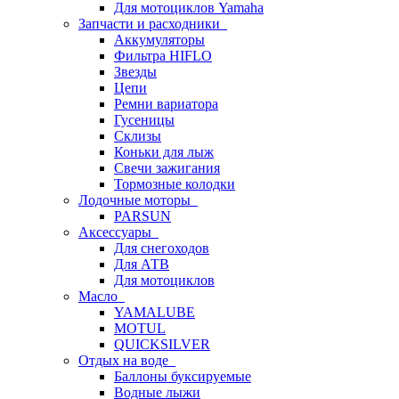
Для мотоциклов Yamaha
Запчасти и расходники
Аккумуляторы
Фильтра HIFLO
Звезды
Цепи
Ремни вариатора
Гусеницы
Склизы
Коньки для лыж
Свечи зажигания
Тормозные колодки
Лодочные моторы
PARSUN
Аксессуары
Для снегоходов
Для АТВ
Для мотоциклов
Масло
YAMALUBE
MOTUL
QUICKSILVER
Отдых на воде
Баллоны буксируемые
Водные лыжи