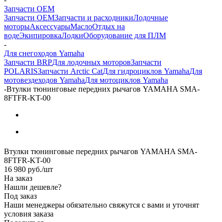
Запчасти OEM
Запчасти OEM
Запчасти и расходники
Лодочные
моторы
Аксессуары
Масло
Отдых на
воде
Экипировка
Лодки
Оборудование для ПЛМ
-
Для снегоходов Yamaha
Запчасти BRP
Для лодочных моторов
Запчасти
POLARIS
Запчасти Arctic Cat
Для гидроциклов Yamaha
Для
мотовездеходов Yamaha
Для мотоциклов Yamaha
-
Втулки тюнинговые передних рычагов YAMAHA SMA-
8FTFR-KT-00
Втулки тюнинговые передних рычагов YAMAHA SMA-
8FTFR-KT-00
16 980
руб.
/шт
На заказ
Нашли дешевле?
Под заказ
Наши менеджеры обязательно свяжутся с вами и уточнят
условия заказа