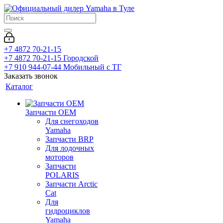
+7 4872 70-21-15
+7 4872 70-21-15
Городской
+7 910 944-07-44
Мобильный с ТГ
Заказать звонок
Каталог
Запчасти OEM
Для снегоходов
Yamaha
Запчасти BRP
Для лодочных
моторов
Запчасти
POLARIS
Запчасти Arctic
Cat
Для
гидроциклов
Yamaha