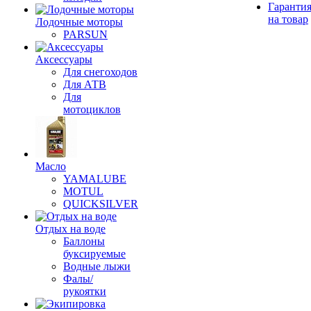
Гаранти
на товар
Лодочные моторы
PARSUN
Аксессуары
Для снегоходов
Для АТВ
Для
мотоциклов
Масло
YAMALUBE
MOTUL
QUICKSILVER
Отдых на воде
Баллоны
буксируемые
Водные лыжи
Фалы/
рукоятки