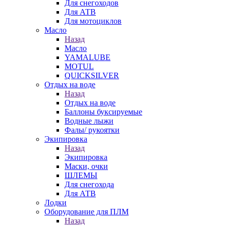
Для снегоходов
Для АТВ
Для мотоциклов
Масло
Назад
Масло
YAMALUBE
MOTUL
QUICKSILVER
Отдых на воде
Назад
Отдых на воде
Баллоны буксируемые
Водные лыжи
Фалы/ рукоятки
Экипировка
Назад
Экипировка
Маски, очки
ШЛЕМЫ
Для снегохода
Для АТВ
Лодки
Оборудование для ПЛМ
Назад