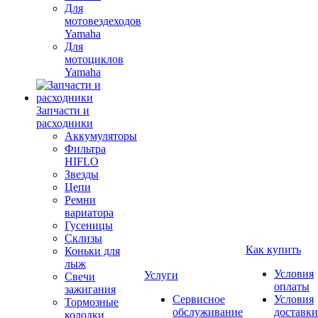
Для
мотовездеходов
Yamaha
Для
мотоциклов
Yamaha
Запчасти и
расходники
Аккумуляторы
Фильтра
HIFLO
Звезды
Цепи
Ремни
вариатора
Гусеницы
Склизы
Как купить
Коньки для
лыж
Условия
Услуги
Свечи
оплаты
зажигания
Сервисное
Условия
Тормозные
обслуживание
доставки
колодки