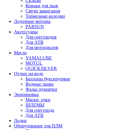
Склизы
Коньки для лыж
Свечи зажигания
Тормозные колодки
Лодочные моторы
PARSUN
Аксессуары
Для снегоходов
Для АТВ
Для мотоциклов
Масло
YAMALUBE
MOTUL
QUICKSILVER
Отдых на воде
Баллоны буксируемые
Водные лыжи
Фалы/ рукоятки
Экипировка
Маски, очки
ШЛЕМЫ
Для снегохода
Для АТВ
Лодки
Оборудование для ПЛМ