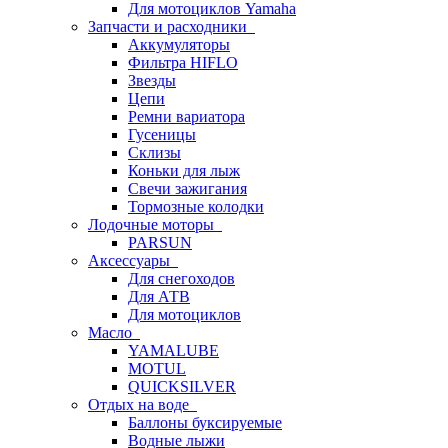
Для мотоциклов Yamaha
Запчасти и расходники
Аккумуляторы
Фильтра HIFLO
Звезды
Цепи
Ремни вариатора
Гусеницы
Склизы
Коньки для лыж
Свечи зажигания
Тормозные колодки
Лодочные моторы
PARSUN
Аксессуары
Для снегоходов
Для АТВ
Для мотоциклов
Масло
YAMALUBE
MOTUL
QUICKSILVER
Отдых на воде
Баллоны буксируемые
Водные лыжи