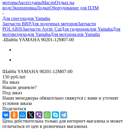
моторы
Аксессуары
Масло
Отдых на
воде
Экипировка
Лодки
Оборудование для ПЛМ
-
Для снегоходов Yamaha
Запчасти BRP
Для лодочных моторов
Запчасти
POLARIS
Запчасти Arctic Cat
Для гидроциклов Yamaha
Для
мотовездеходов Yamaha
Для мотоциклов Yamaha
-
Шайба YAMAHA 90201-12M07-00
Шайба YAMAHA 90201-12M07-00
150
руб.
/шт
На заказ
Нашли дешевле?
Под заказ
Наши менеджеры обязательно свяжутся с вами и уточнят
условия заказа
Поделиться
Цена действительна только для интернет-магазина и может
отличаться от цен в розничных магазинах