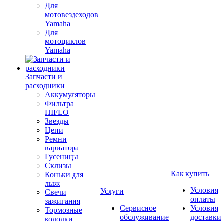
Для
мотовездеходов
Yamaha
Для
мотоциклов
Yamaha
Запчасти и
расходники
Аккумуляторы
Фильтра
HIFLO
Звезды
Цепи
Ремни
вариатора
Гусеницы
Склизы
Как купить
Коньки для
лыж
Условия
Услуги
Свечи
оплаты
зажигания
Сервисное
Условия
Тормозные
обслуживание
доставки
колодки