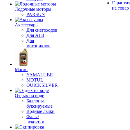
Гаранти
на товар
Лодочные моторы
PARSUN
Аксессуары
Для снегоходов
Для АТВ
Для
мотоциклов
Масло
YAMALUBE
MOTUL
QUICKSILVER
Отдых на воде
Баллоны
буксируемые
Водные лыжи
Фалы/
рукоятки