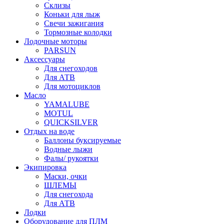
Склизы
Коньки для лыж
Свечи зажигания
Тормозные колодки
Лодочные моторы
PARSUN
Аксессуары
Для снегоходов
Для АТВ
Для мотоциклов
Масло
YAMALUBE
MOTUL
QUICKSILVER
Отдых на воде
Баллоны буксируемые
Водные лыжи
Фалы/ рукоятки
Экипировка
Маски, очки
ШЛЕМЫ
Для снегохода
Для АТВ
Лодки
Оборудование для ПЛМ