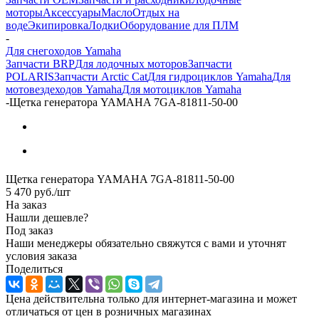
моторы
Аксессуары
Масло
Отдых на
воде
Экипировка
Лодки
Оборудование для ПЛМ
-
Для снегоходов Yamaha
Запчасти BRP
Для лодочных моторов
Запчасти
POLARIS
Запчасти Arctic Cat
Для гидроциклов Yamaha
Для
мотовездеходов Yamaha
Для мотоциклов Yamaha
-
Щетка генератора YAMAHA 7GA-81811-50-00
Щетка генератора YAMAHA 7GA-81811-50-00
5 470
руб.
/шт
На заказ
Нашли дешевле?
Под заказ
Наши менеджеры обязательно свяжутся с вами и уточнят
условия заказа
Поделиться
Цена действительна только для интернет-магазина и может
отличаться от цен в розничных магазинах