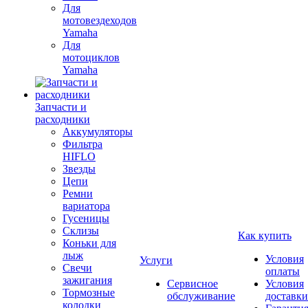
Для
мотовездеходов
Yamaha
Для
мотоциклов
Yamaha
Запчасти и
расходники
Аккумуляторы
Фильтра
HIFLO
Звезды
Цепи
Ремни
вариатора
Гусеницы
Склизы
Как купить
Коньки для
лыж
Условия
Услуги
Свечи
оплаты
зажигания
Сервисное
Условия
Тормозные
обслуживание
доставки
колодки