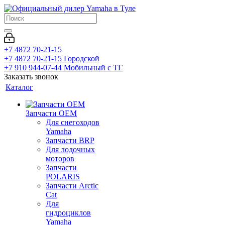
+7 4872 70-21-15
+7 4872 70-21-15
Городской
+7 910 944-07-44
Мобильный с ТГ
Заказать звонок
Каталог
Запчасти OEM
Для снегоходов
Yamaha
Запчасти BRP
Для лодочных
моторов
Запчасти
POLARIS
Запчасти Arctic
Cat
Для
гидроциклов
Yamaha