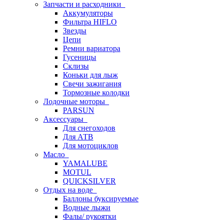
Запчасти и расходники
Аккумуляторы
Фильтра HIFLO
Звезды
Цепи
Ремни вариатора
Гусеницы
Склизы
Коньки для лыж
Свечи зажигания
Тормозные колодки
Лодочные моторы
PARSUN
Аксессуары
Для снегоходов
Для АТВ
Для мотоциклов
Масло
YAMALUBE
MOTUL
QUICKSILVER
Отдых на воде
Баллоны буксируемые
Водные лыжи
Фалы/ рукоятки