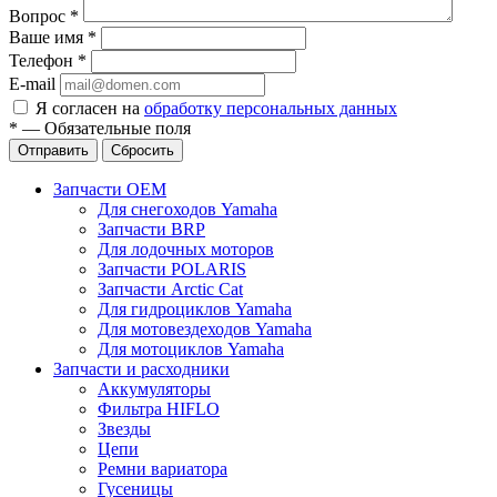
Вопрос
*
Ваше имя
*
Телефон
*
E-mail
Я согласен на
обработку персональных данных
*
—
Обязательные поля
Отправить
Сбросить
Запчасти OEM
Для снегоходов Yamaha
Запчасти BRP
Для лодочных моторов
Запчасти POLARIS
Запчасти Arctic Cat
Для гидроциклов Yamaha
Для мотовездеходов Yamaha
Для мотоциклов Yamaha
Запчасти и расходники
Аккумуляторы
Фильтра HIFLO
Звезды
Цепи
Ремни вариатора
Гусеницы