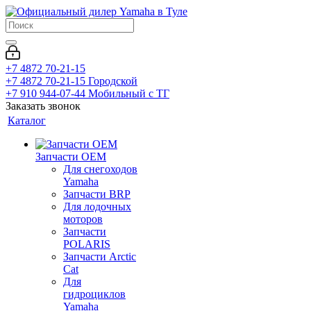
+7 4872 70-21-15
+7 4872 70-21-15
Городской
+7 910 944-07-44
Мобильный с ТГ
Заказать звонок
Каталог
Запчасти OEM
Для снегоходов
Yamaha
Запчасти BRP
Для лодочных
моторов
Запчасти
POLARIS
Запчасти Arctic
Cat
Для
гидроциклов
Yamaha