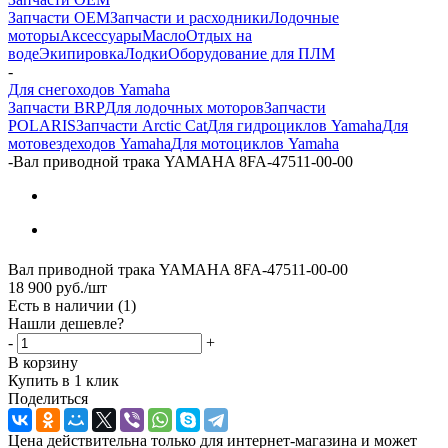
Запчасти OEM
Запчасти и расходники
Лодочные
моторы
Аксессуары
Масло
Отдых на
воде
Экипировка
Лодки
Оборудование для ПЛМ
-
Для снегоходов Yamaha
Запчасти BRP
Для лодочных моторов
Запчасти
POLARIS
Запчасти Arctic Cat
Для гидроциклов Yamaha
Для
мотовездеходов Yamaha
Для мотоциклов Yamaha
-
Вал приводной трака YAMAHA 8FA-47511-00-00
Вал приводной трака YAMAHA 8FA-47511-00-00
18 900
руб.
/шт
Есть в наличии
(1)
Нашли дешевле?
-
+
В корзину
Купить в 1 клик
Поделиться
Цена действительна только для интернет-магазина и может