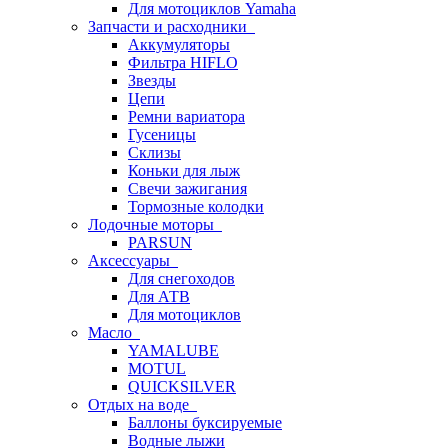
Для мотоциклов Yamaha
Запчасти и расходники
Аккумуляторы
Фильтра HIFLO
Звезды
Цепи
Ремни вариатора
Гусеницы
Склизы
Коньки для лыж
Свечи зажигания
Тормозные колодки
Лодочные моторы
PARSUN
Аксессуары
Для снегоходов
Для АТВ
Для мотоциклов
Масло
YAMALUBE
MOTUL
QUICKSILVER
Отдых на воде
Баллоны буксируемые
Водные лыжи