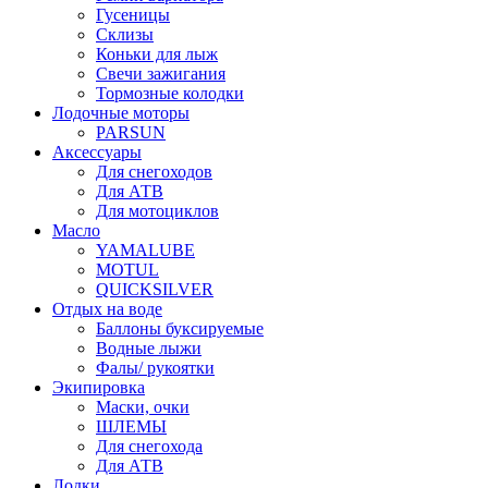
Гусеницы
Склизы
Коньки для лыж
Свечи зажигания
Тормозные колодки
Лодочные моторы
PARSUN
Аксессуары
Для снегоходов
Для АТВ
Для мотоциклов
Масло
YAMALUBE
MOTUL
QUICKSILVER
Отдых на воде
Баллоны буксируемые
Водные лыжи
Фалы/ рукоятки
Экипировка
Маски, очки
ШЛЕМЫ
Для снегохода
Для АТВ
Лодки