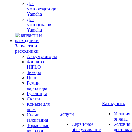
Для
мотовездеходов
Yamaha
Для
мотоциклов
Yamaha
Запчасти и
расходники
Аккумуляторы
Фильтра
HIFLO
Звезды
Цепи
Ремни
вариатора
Гусеницы
Склизы
Как купить
Коньки для
лыж
Условия
Услуги
Свечи
оплаты
зажигания
Сервисное
Условия
Тормозные
обслуживание
доставки
колодки