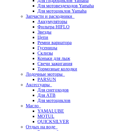
Для гидроциклов Yamaha
Для мотовездеходов Yamaha
Для мотоциклов Yamaha
Запчасти и расходники
Аккумуляторы
Фильтра HIFLO
Звезды
Цепи
Ремни вариатора
Гусеницы
Склизы
Коньки для лыж
Свечи зажигания
Тормозные колодки
Лодочные моторы
PARSUN
Аксессуары
Для снегоходов
Для АТВ
Для мотоциклов
Масло
YAMALUBE
MOTUL
QUICKSILVER
Отдых на воде