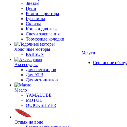
Звезды
Цепи
Ремни вариатора
Гусеницы
Склизы
Коньки для лыж
Свечи зажигания
Тормозные колодки
Лодочные моторы
Услуги
PARSUN
Сервисное обсл
Аксессуары
Для снегоходов
Для АТВ
Для мотоциклов
Масло
YAMALUBE
MOTUL
QUICKSILVER
Отдых на воде