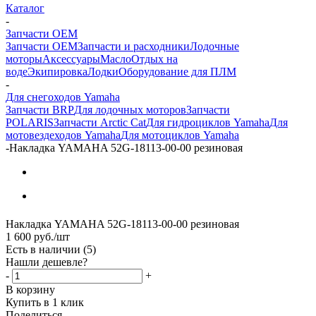
Каталог
-
Запчасти OEM
Запчасти OEM
Запчасти и расходники
Лодочные
моторы
Аксессуары
Масло
Отдых на
воде
Экипировка
Лодки
Оборудование для ПЛМ
-
Для снегоходов Yamaha
Запчасти BRP
Для лодочных моторов
Запчасти
POLARIS
Запчасти Arctic Cat
Для гидроциклов Yamaha
Для
мотовездеходов Yamaha
Для мотоциклов Yamaha
-
Накладка YAMAHA 52G-18113-00-00 резиновая
Накладка YAMAHA 52G-18113-00-00 резиновая
1 600
руб.
/шт
Есть в наличии
(5)
Нашли дешевле?
-
+
В корзину
Купить в 1 клик
Поделиться