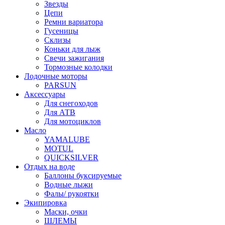
Звезды
Цепи
Ремни вариатора
Гусеницы
Склизы
Коньки для лыж
Свечи зажигания
Тормозные колодки
Лодочные моторы
PARSUN
Аксессуары
Для снегоходов
Для АТВ
Для мотоциклов
Масло
YAMALUBE
MOTUL
QUICKSILVER
Отдых на воде
Баллоны буксируемые
Водные лыжи
Фалы/ рукоятки
Экипировка
Маски, очки
ШЛЕМЫ