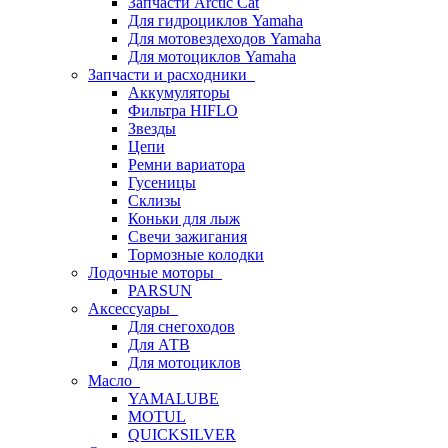
Запчасти Arctic Cat
Для гидроциклов Yamaha
Для мотовездеходов Yamaha
Для мотоциклов Yamaha
Запчасти и расходники
Аккумуляторы
Фильтра HIFLO
Звезды
Цепи
Ремни вариатора
Гусеницы
Склизы
Коньки для лыж
Свечи зажигания
Тормозные колодки
Лодочные моторы
PARSUN
Аксессуары
Для снегоходов
Для АТВ
Для мотоциклов
Масло
YAMALUBE
MOTUL
QUICKSILVER