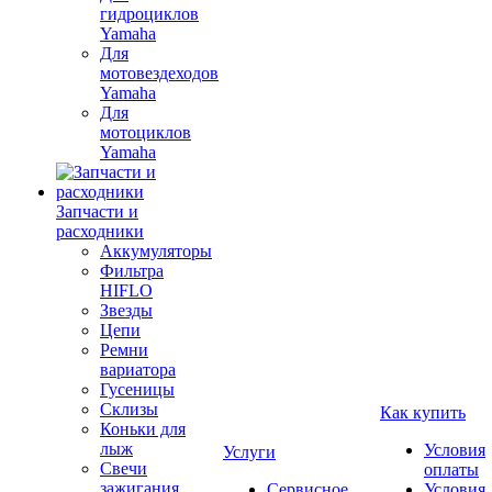
гидроциклов
Yamaha
Для
мотовездеходов
Yamaha
Для
мотоциклов
Yamaha
Запчасти и
расходники
Аккумуляторы
Фильтра
HIFLO
Звезды
Цепи
Ремни
вариатора
Гусеницы
Склизы
Как купить
Коньки для
лыж
Условия
Услуги
Свечи
оплаты
зажигания
Сервисное
Условия