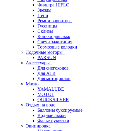
Фильтра HIFLO
Звезды
Цепи
Ремни вариатора
Гусеницы
Склизы
Коньки для лыж
Свечи зажигания
Тормозные колодки
Лодочные моторы
PARSUN
Аксессуары
Для снегоходов
Для АТВ
Для мотоциклов
Масло
YAMALUBE
MOTUL
QUICKSILVER
Отдых на воде
Баллоны буксируемые
Водные лыжи
Фалы/ рукоятки
Экипировка