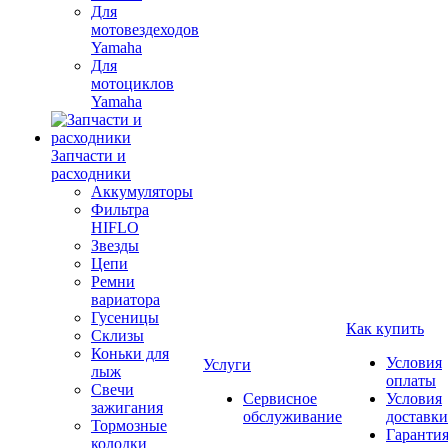
Для
мотовездеходов
Yamaha
Для
мотоциклов
Yamaha
Запчасти и
расходники
Аккумуляторы
Фильтра
HIFLO
Звезды
Цепи
Ремни
вариатора
Гусеницы
Как купить
Склизы
Коньки для
Условия
Услуги
лыж
оплаты
Свечи
Сервисное
Условия
зажигания
обслуживание
доставки
Тормозные
Гаранти
колодки