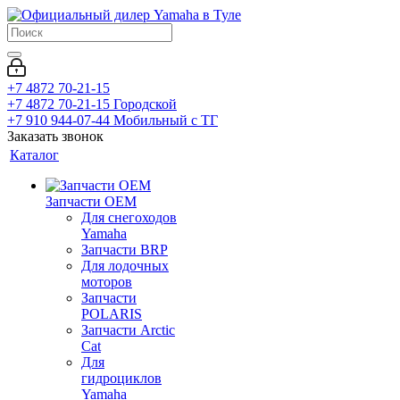
+7 4872 70-21-15
+7 4872 70-21-15
Городской
+7 910 944-07-44
Мобильный с ТГ
Заказать звонок
Каталог
Запчасти OEM
Для снегоходов
Yamaha
Запчасти BRP
Для лодочных
моторов
Запчасти
POLARIS
Запчасти Arctic
Cat
Для
гидроциклов
Yamaha