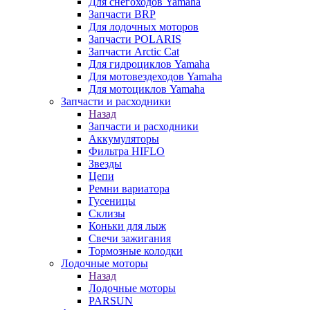
Для снегоходов Yamaha
Запчасти BRP
Для лодочных моторов
Запчасти POLARIS
Запчасти Arctic Cat
Для гидроциклов Yamaha
Для мотовездеходов Yamaha
Для мотоциклов Yamaha
Запчасти и расходники
Назад
Запчасти и расходники
Аккумуляторы
Фильтра HIFLO
Звезды
Цепи
Ремни вариатора
Гусеницы
Склизы
Коньки для лыж
Свечи зажигания
Тормозные колодки
Лодочные моторы
Назад
Лодочные моторы
PARSUN