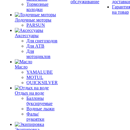
обслуживание
доставки
Тормозные
Гаранти
колодки
на товар
Лодочные моторы
PARSUN
Аксессуары
Для снегоходов
Для АТВ
Для
мотоциклов
Масло
YAMALUBE
MOTUL
QUICKSILVER
Отдых на воде
Баллоны
буксируемые
Водные лыжи
Фалы/
рукоятки
Экипировка