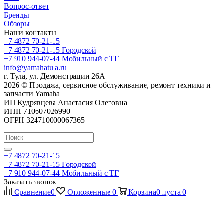
Вопрос-ответ
Бренды
Обзоры
Наши контакты
+7 4872 70-21-15
+7 4872 70-21-15
Городской
+7 910 944-07-44
Мобильный с ТГ
info@yamahatula.ru
г. Тула, ул. Демонстрации 26А
2026 © Продажа, сервисное обслуживание, ремонт техники и
запчасти Yamaha
ИП Кудрявцева Анастасия Олеговна
ИНН 710607026990
ОГРН 324710000067365
+7 4872 70-21-15
+7 4872 70-21-15
Городской
+7 910 944-07-44
Мобильный с ТГ
Заказать звонок
Сравнение
0
Отложенные
0
Корзина
0
пуста
0