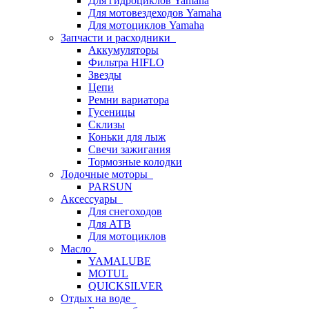
Для гидроциклов Yamaha
Для мотовездеходов Yamaha
Для мотоциклов Yamaha
Запчасти и расходники
Аккумуляторы
Фильтра HIFLO
Звезды
Цепи
Ремни вариатора
Гусеницы
Склизы
Коньки для лыж
Свечи зажигания
Тормозные колодки
Лодочные моторы
PARSUN
Аксессуары
Для снегоходов
Для АТВ
Для мотоциклов
Масло
YAMALUBE
MOTUL
QUICKSILVER
Отдых на воде