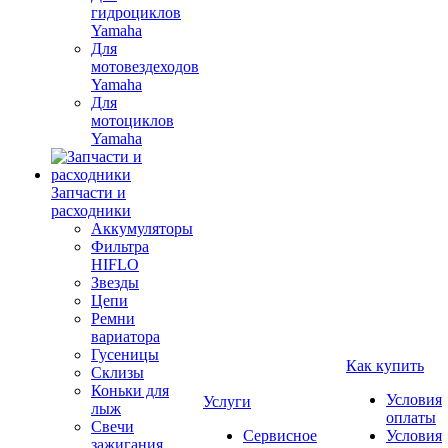
гидроциклов
Yamaha
Для
мотовездеходов
Yamaha
Для
мотоциклов
Yamaha
Запчасти и
расходники
Аккумуляторы
Фильтра
HIFLO
Звезды
Цепи
Ремни
вариатора
Гусеницы
Как купить
Склизы
Коньки для
Условия
Услуги
лыж
оплаты
Свечи
Сервисное
Условия
зажигания